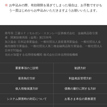
お申込みの際、有効期限を過ぎてしまった場合は、お手数ですがも
う一度はじめからお申込みいただきますようお願いいたします。
商号等: 三菱ＵＦＪモルガン・スタンレー証券株式会社 金融商品取引業
者 関東財務局長（金商）第2336号
加入協会: 日本証券業協会、一般社団法人資産運用業協会、一般社団法人金
融先物取引業協会、一般社団法人第二種金融商品取引業協会、一般社団法人
日本STO協会
当社が加盟する信用情報機関: 株式会社日本信用情報機構
重要事項のご説明
勧誘方針
最良執行方針
利益相反管理方針
個人情報保護方針
債務の履行に関する方針
システム障害時の対応について
お客さま本位の業務運営