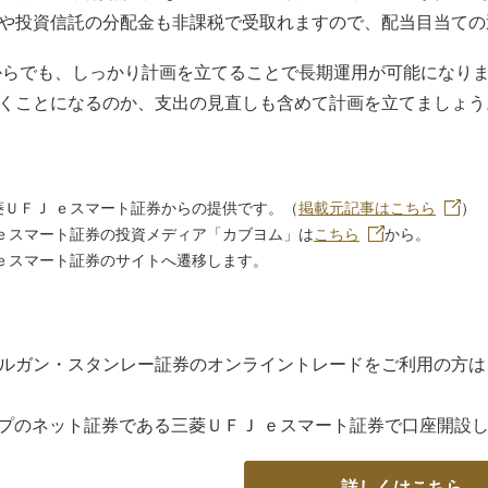
や投資信託の分配金も非課税で受取れますので、配当目当ての
代からでも、しっかり計画を立てることで長期運用が可能になり
くことになるのか、支出の見直しも含めて計画を立てましょう
菱ＵＦＪ ｅスマート証券からの提供です。（
掲載元記事はこちら
）
 ｅスマート証券の投資メディア「カブヨム」は
こちら
から。
 ｅスマート証券のサイトへ遷移します。
ルガン・スタンレー証券のオンライントレードをご利用の方は
ープのネット証券である三菱ＵＦＪ ｅスマート証券で口座開設
詳しくはこちら