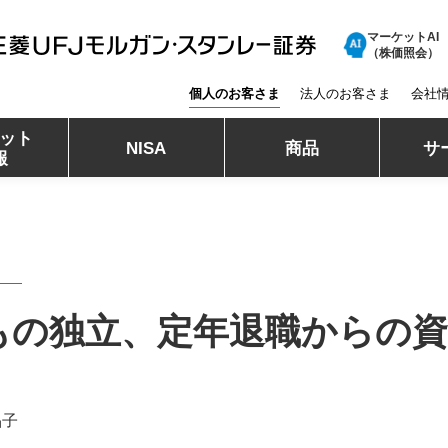
マーケットAI
三菱ＵＦＪモルガン・スタンレー証券
（株価照会）
個人のお客さま
法人のお客さま
会社
ット
NISA
商品
サ
報
もの独立、定年退職からの資
晶子