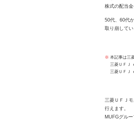
株式の配当金
50代、60
取り崩してい
本記事は三
三菱ＵＦＪ
三菱ＵＦＪ
三菱ＵＦＪモ
行えます。
MUFGグル