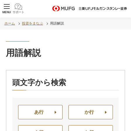
MUFG 世界が進むチカラになる。 三菱ＵＦＪモル
MENU
サポート
ガン・スタンレー証券
ホーム
投資をまなぶ
用語解説
用語解説
頭文字から検索
あ行
か行