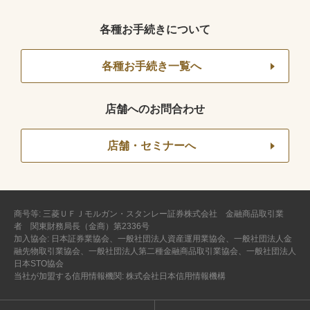
各種お手続きについて
各種お手続き一覧へ
店舗へのお問合わせ
店舗・セミナーへ
商号等: 三菱ＵＦＪモルガン・スタンレー証券株式会社 金融商品取引業
者 関東財務局長（金商）第2336号
加入協会: 日本証券業協会、一般社団法人資産運用業協会、一般社団法人金
融先物取引業協会、一般社団法人第二種金融商品取引業協会、一般社団法人
日本STO協会
当社が加盟する信用情報機関: 株式会社日本信用情報機構