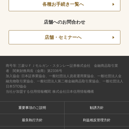
各種お手続き一覧へ
店舗へのお問合わせ
店舗・セミナーへ
商号等: 三菱ＵＦＪモルガン・スタンレー証券株式会社 金融商品取引業
者 関東財務局長（金商）第2336号
加入協会: 日本証券業協会、一般社団法人資産運用業協会、一般社団法人金
融先物取引業協会、一般社団法人第二種金融商品取引業協会、一般社団法人
日本STO協会
当社が加盟する信用情報機関: 株式会社日本信用情報機構
重要事項のご説明
勧誘方針
最良執行方針
利益相反管理方針