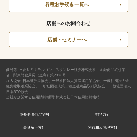
各種お手続き一覧へ
店舗へのお問合わせ
店舗・セミナーへ
商号等: 三菱ＵＦＪモルガン・スタンレー証券株式会社 金融商品取引業
者 関東財務局長（金商）第2336号
加入協会: 日本証券業協会、一般社団法人資産運用業協会、一般社団法人金
融先物取引業協会、一般社団法人第二種金融商品取引業協会、一般社団法人
日本STO協会
当社が加盟する信用情報機関: 株式会社日本信用情報機構
重要事項のご説明
勧誘方針
最良執行方針
利益相反管理方針