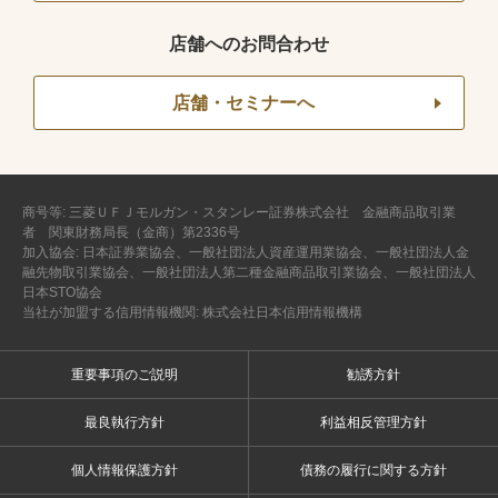
店舗へのお問合わせ
店舗・セミナーへ
商号等: 三菱ＵＦＪモルガン・スタンレー証券株式会社 金融商品取引業
者 関東財務局長（金商）第2336号
加入協会: 日本証券業協会、一般社団法人資産運用業協会、一般社団法人金
融先物取引業協会、一般社団法人第二種金融商品取引業協会、一般社団法人
日本STO協会
当社が加盟する信用情報機関: 株式会社日本信用情報機構
重要事項のご説明
勧誘方針
最良執行方針
利益相反管理方針
個人情報保護方針
債務の履行に関する方針