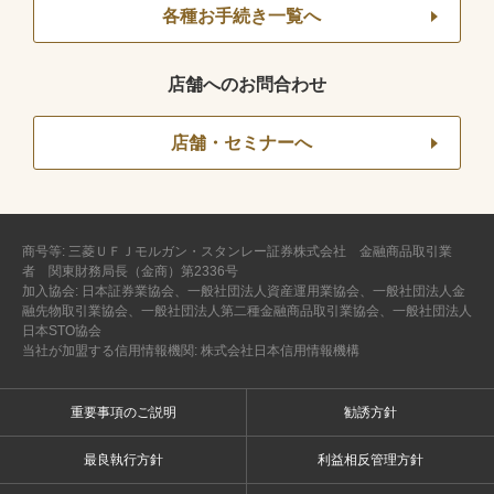
各種お手続き一覧へ
店舗へのお問合わせ
店舗・セミナーへ
商号等: 三菱ＵＦＪモルガン・スタンレー証券株式会社 金融商品取引業
者 関東財務局長（金商）第2336号
加入協会: 日本証券業協会、一般社団法人資産運用業協会、一般社団法人金
融先物取引業協会、一般社団法人第二種金融商品取引業協会、一般社団法人
日本STO協会
当社が加盟する信用情報機関: 株式会社日本信用情報機構
重要事項のご説明
勧誘方針
最良執行方針
利益相反管理方針