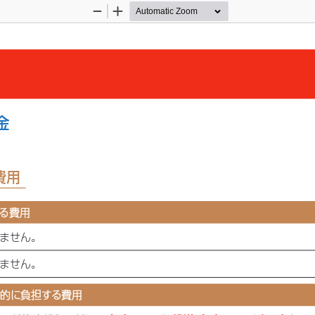
Zoom
Zoom
Out
In
金
費用
る費用
る費用
りません。
りません。
的に負担する費用
的に負担する費用