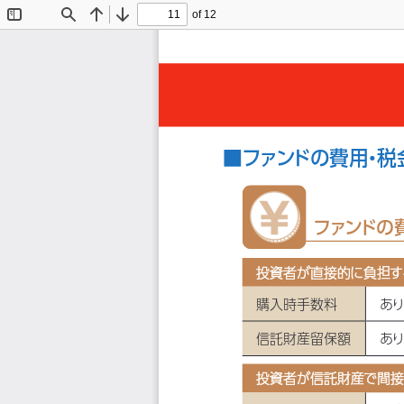
of 12
Toggle
Find
Previous
Next
Sidebar
■ファンドの費用
・
税
ファンドの
投資者が直接的に負担す
投資者が直接的に負担す
購入時手数料
あ
信託財産留保額
あ
投資者が信託財産で間接
投資者が信託財産で間接