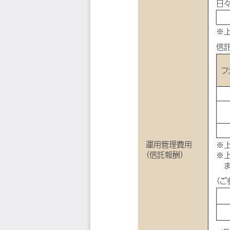
日
※
信
フ
運用管理費用
※
（信託報酬）
※
（ご