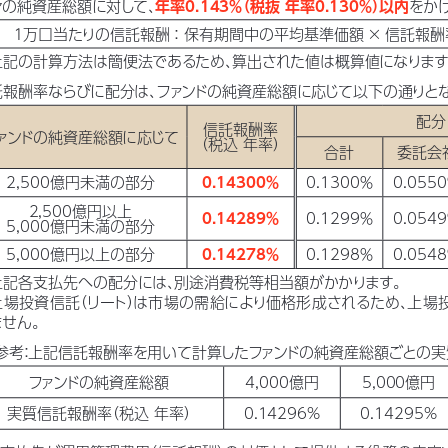
々の純資産総額に対して、
年率0.143％
（税抜 年率0.130％）
以内
をか
１万口当たりの信託報酬：保有期間中の平均基準価額 × 信託報酬
上記の計算方法は簡便法であるため、
算出された値は概算値になりま
託報酬率ならびに配分は、
ファン
ドの純資産総額に応じて以下の通りと
配分
信託報酬率
ァン
ドの純資産総額に応じて
（税込 年率）
合計
委託会
2,500億円未満の部分
0.14300％
0.1300％
0.055
2,500億円以上
0.14289％
0.1299％
0.054
5,000億円未満の部分
5,000億円以上の部分
0.14278％
0.1298％
0.054
上記各支払先への配分には、
別途消費税等相当額がかかります。
上場投資信託
（リート）
は市場の需給により価格形成されるため、
上場
ません。
参考
：
上記信託報酬率を用いて計算したファン
ドの純資産総額ごとの
ファン
ドの純資産総額
4,000億円
5,000億円
実質信託報酬率
（税込 年率）
0.14296%
0.14295%