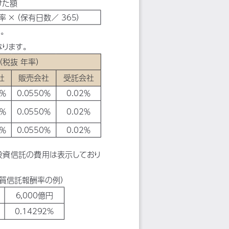
けた額
率 ×
（保有日数／ 365）
す。
なります。
（税抜 年率）
社
販売会社
受託会社
0％
0.0550％
0.02％
9％
0.0550％
0.02％
8％
0.0550％
0.02％
投資信託の費用は表示しており
実質信託報酬率の例）
6,000億円
0.14292%