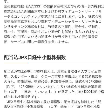
す。
読売株価指数（読売333）の知的財産権およびその他一切の権利は
株式会社読売新聞東京本社および野村フィデューシャリー・リサ
ーチ＆コンサルティング株式会社に帰属します。なお、株式会社
読売新聞東京本社および野村フィデューシャリー・リサーチ＆コ
ンサルティング株式会社は、当指数の正確性、完全性、信頼性、
有用性、市場性、商品性および適合性を保証するものではなく、
指数の利用者およびその関連会社が当指数を用いて行う事業活
動・サービスに関し一切責任を負いません。
配当込JPX日経中小型株指数
配当込JPX日経中小型株指数とは、東京証券取引所のプライム市
場、スタンダード市場、グロース市場を主市場とする普通株式等
のうち、時価総額、売買代金、ROE等を基に、株式会社JPX総研
（以下、「JPX総研」といいます。）及び株式会社日本経済新聞
社（以下、「日経」といいます。）が選定した、原則200銘柄で構
成される株価指数です。
「JPX日経中小型株指数」及び同指数に配当収益を加味した「配
当込JPX日経中小型株指数」（以下、総称して「JPX日経中小型