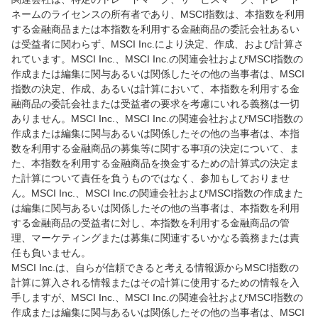
ネームのライセンスの所有者であり、MSCI指数は、本指数を利用
する金融商品または本指数を利用する金融商品の委託会社あるい
は受益者に関わらず、MSCI Inc.により決定、作成、および計算さ
れています。MSCI Inc.、MSCI Inc.の関連会社およびMSCI指数の
作成または編集に関与あるいは関係したその他の当事者は、MSCI
指数の決定、作成、あるいは計算において、本指数を利用する金
融商品の委託会社または受益者の要求を考慮にいれる義務は一切
ありません。MSCI Inc.、MSCI Inc.の関連会社およびMSCI指数の
作成または編集に関与あるいは関係したその他の当事者は、本指
数を利用する金融商品の募集等に関する事項の決定について、ま
た、本指数を利用する金融商品を換金するための計算式の決定ま
た計算について責任を負うものではなく、参加もしておりませ
ん。MSCI Inc.、MSCI Inc.の関連会社およびMSCI指数の作成また
は編集に関与あるいは関係したその他の当事者は、本指数を利用
する金融商品の受益者に対し、本指数を利用する金融商品の管
理、マーケティングまたは募集に関連するいかなる義務または責
任も負いません。
MSCI Inc.は、自らが信頼できると考える情報源からMSCI指数の
計算に算入される情報またはその計算に使用するための情報を入
手しますが、MSCI Inc.、MSCI Inc.の関連会社およびMSCI指数の
作成または編集に関与あるいは関係したその他の当事者は、MSCI