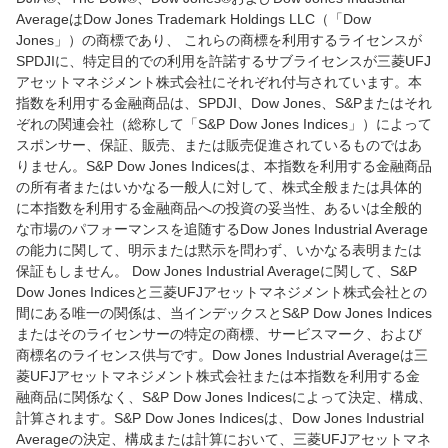
AverageはDow Jones Trademark Holdings LLC（「Dow
Jones」）の商標であり、 これらの商標を利用するライセンスが
SPDJIに、特定目的での利用を許諾するサブライセンスが三菱UFJ
アセットマネジメント株式会社にそれぞれ付与されています。本
指数を利用する金融商品は、SPDJI、Dow Jones、S&Pまたはそれ
ぞれの関連会社（総称して「S&P Dow Jones Indices」）によって
スポンサー、保証、販売、または販売促進されているものではあ
りません。S&P Dow Jones Indicesは、本指数を利用する金融商品
の所有者またはいかなる一般人に対して、株式全般または具体的
に本指数を利用する金融商品への投資の妥当性、あるいは全般的
な市場のパフォーマンスを追随するDow Jones Industrial Average
の能力に関して、明示または黙示を問わず、いかなる表明または
保証もしません。 Dow Jones Industrial Averageに関して、S&P
Dow Jones Indicesと三菱UFJアセットマネジメント株式会社との
間にある唯一の関係は、当インデックスとS&P Dow Jones Indices
またはそのライセンサーの特定の商標、サービスマーク、および
商標名のライセンス供与です。Dow Jones Industrial Averageは三
菱UFJアセットマネジメント株式会社または本指数を利用する金
融商品に関係なく、S&P Dow Jones Indicesによって決定、構成、
計算されます。S&P Dow Jones Indicesは、Dow Jones Industrial
Averageの決定、構成または計算において、三菱UFJアセットマネ