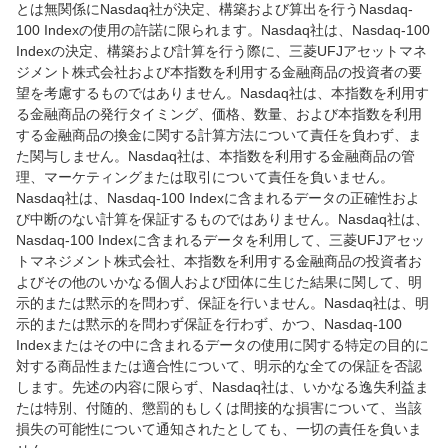
とは無関係にNasdaq社が決定、構築および算出を行うNasdaq-
100 Indexの使用の許諾に限られます。Nasdaq社は、Nasdaq-100
Indexの決定、構築および計算を行う際に、三菱UFJアセットマネ
ジメント株式会社および本指数を利用する金融商品の投資者の要
望を考慮するものではありません。Nasdaq社は、本指数を利用す
る金融商品の発行タイミング、価格、数量、および本指数を利用
する金融商品の換金に関する計算方法について責任を負わず、ま
た関与しません。Nasdaq社は、本指数を利用する金融商品の管
理、マーケティングまたは取引について責任を負いません。
Nasdaq社は、Nasdaq-100 Indexに含まれるデータの正確性およ
び中断のない計算を保証するものではありません。Nasdaq社は、
Nasdaq-100 Indexに含まれるデータを利用して、三菱UFJアセッ
トマネジメント株式会社、本指数を利用する金融商品の投資者お
よびその他のいかなる個人および団体に生じた結果に関して、明
示的または黙示的を問わず、保証を行いません。Nasdaq社は、明
示的または黙示的を問わず保証を行わず、かつ、Nasdaq-100
Indexまたはその中に含まれるデータの使用に関する特定の目的に
対する商品性または適合性について、明示的な全ての保証を否認
します。先述の内容に限らず、Nasdaq社は、いかなる逸失利益ま
たは特別、付随的、懲罰的もしくは間接的な損害について、当該
損失の可能性について通知されたとしても、一切の責任を負いま