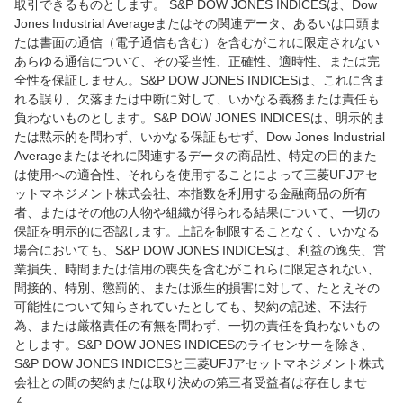
取引できるものとします。 S&P DOW JONES INDICESは、Dow
Jones Industrial Averageまたはその関連データ、あるいは口頭ま
たは書面の通信（電子通信も含む）を含むがこれに限定されない
あらゆる通信について、その妥当性、正確性、適時性、または完
全性を保証しません。S&P DOW JONES INDICESは、これに含ま
れる誤り、欠落または中断に対して、いかなる義務または責任も
負わないものとします。S&P DOW JONES INDICESは、明示的ま
たは黙示的を問わず、いかなる保証もせず、Dow Jones Industrial
Averageまたはそれに関連するデータの商品性、特定の目的また
は使用への適合性、それらを使用することによって三菱UFJアセ
ットマネジメント株式会社、本指数を利用する金融商品の所有
者、またはその他の人物や組織が得られる結果について、一切の
保証を明示的に否認します。上記を制限することなく、いかなる
場合においても、S&P DOW JONES INDICESは、利益の逸失、営
業損失、時間または信用の喪失を含むがこれらに限定されない、
間接的、特別、懲罰的、または派生的損害に対して、たとえその
可能性について知らされていたとしても、契約の記述、不法行
為、または厳格責任の有無を問わず、一切の責任を負わないもの
とします。S&P DOW JONES INDICESのライセンサーを除き、
S&P DOW JONES INDICESと三菱UFJアセットマネジメント株式
会社との間の契約または取り決めの第三者受益者は存在しませ
ん。