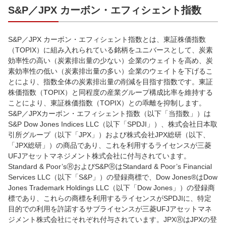
S&P／JPX カーボン・エフィシェント指数
S&P／JPX カーボン・エフィシェント指数とは、東証株価指数
（TOPIX）に組み入れられている銘柄をユニバースとして、炭素
効率性の高い（炭素排出量の少ない）企業のウェイトを高め、炭
素効率性の低い（炭素排出量の多い）企業のウェイトを下げるこ
とにより、指数全体の炭素排出量の削減を目指す指数です。東証
株価指数（TOPIX）と同程度の産業グループ構成比率を維持する
ことにより、東証株価指数（TOPIX）との乖離を抑制します。
S&P／JPXカーボン・エフィシェント指数（以下「当指数」）は
S&P Dow Jones Indices LLC（以下「SPDJI」）、株式会社日本取
引所グループ（以下「JPX」）および株式会社JPX総研（以下、
「JPX総研」）の商品であり、これを利用するライセンスが三菱
UFJアセットマネジメント株式会社に付与されています。
Standard & Poor’sⓇおよびS&PⓇはStandard & Poor’s Financial
Services LLC（以下「S&P」）の登録商標で、Dow Jones®はDow
Jones Trademark Holdings LLC（以下「Dow Jones」）の登録商
標であり、これらの商標を利用するライセンスがSPDJIに、特定
目的での利用を許諾するサブライセンスが三菱UFJアセットマネ
ジメント株式会社にそれぞれ付与されています。JPXⓇはJPXの登