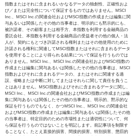
指数またはそれに含まれるいかなるデータの独創性、正確性およ
び／または完全性について保証するものではありません。MSCI
Inc.、MSCI Inc.の関連会社およびMSCI指数の作成または編集に関
与あるいは関係したその他の当事者は、明示的にも黙示的にも、
被許諾者、その顧客または相手方、本指数を利用する金融商品の
委託会社、本指数を利用する金融商品の受益者その他の個人・法
人が、契約にもとづき許諾される権利またはその他使用のために
許諾される権利に関連してMSCI指数またはそれに含まれるデータ
を使用することにより得られる結果について保証を行うものでは
ありません。MSCI Inc.、MSCI Inc.の関連会社およびMSCI指数の
作成または編集に関与あるいは関係したその他の当事者は、MSCI
指数およびそれに含まれるデータの、またはそれに関連する過
誤、省略または中断に対してまたはそれらに関して責任を負うこ
とはありません。MSCI指数およびそれに含まれるデータに関し、
MSCI Inc.、MSCI Inc.の関連会社およびMSCI指数の作成または編
集に関与あるいは関係したその他の当事者は、明示的、黙示的な
保証を行うものでもなく、かつMSCI Inc.、MSCI Inc.の関連会社
およびMSCI指数の作成または編集に関与あるいは関係したその他
の当事者は、特定目的のための市場性または適切性について、何
ら保証を行うものではないことを明記します。前記事項を制限す
ることなく、たとえ直接的損害、間接的損害、特別損害、懲罰的