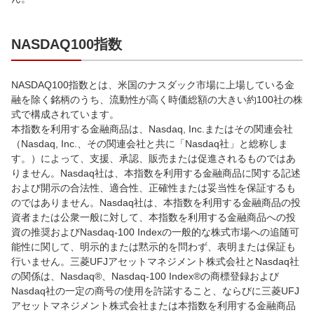
NASDAQ100指数
NASDAQ100指数とは、米国のナスダック市場に上場している金
融を除く銘柄のうち、流動性が高く時価総額の大きい約100社の株
式で構成されています。
本指数を利用する金融商品は、Nasdaq, Inc.またはその関連会社
（Nasdaq, Inc.、その関連会社と共に「Nasdaq社」と総称しま
す。）によって、支援、承認、販売または促進されるものではあ
りません。Nasdaq社は、本指数を利用する金融商品に関する記述
および開示の合法性、適合性、正確性または妥当性を保証するも
のではありません。Nasdaq社は、本指数を利用する金融商品の投
資者または公衆一般に対して、本指数を利用する金融商品への投
資の推奨およびNasdaq-100 Indexの一般的な株式市場への追随可
能性に関して、明示的または黙示的を問わず、表明または保証も
行いません。三菱UFJアセットマネジメント株式会社とNasdaq社
の関係は、Nasdaq®、Nasdaq-100 Index®の商標登録および
Nasdaq社の一定の商号の使用を許諾すること、ならびに三菱UFJ
アセットマネジメント株式会社または本指数を利用する金融商品