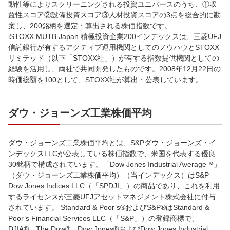
動性等によりスクリーニングされる投資ユニバースのうち、①収
益性スコア②設備投資スコア③人材投資スコアの3点を総合的に勘
案し、200銘柄を選定・算出される株価指数です。
iSTOXX MUTB Japan 積極投資企業200インデックスは、三菱UFJ
信託銀行が有するアクティブ運用機関としてのノウハウとSTOXX
リミテッド（以下「STOXX社」）が有する指数提供機関としての
経験を活用し、両社で共同開発したものです。2008年12月22日の
時価総額を100として、STOXX社が算出・公表しています。
ダウ・ジョーンズ工業株価平均
ダウ・ジョーンズ工業株価平均とは、S&Pダウ・ジョーンズ・イ
ンデックスLLCが公表している株価指数で、米国を代表する優良
30銘柄で構成されています。「Dow Jones Industrial Average™」
（ダウ・ジョーンズ工業株価平均）（当インデックス）はS&P
Dow Jones Indices LLC（「SPDJI」）の商品であり、これを利用
するライセンスが三菱UFJアセットマネジメント株式会社に付与
されています。 Standard & Poor’s®およびS&P®はStandard &
Poor’s Financial Services LLC（「S&P」）の登録商標で、
DJIA®、The Dow®、Dow Jones®およびDow Jones Industrial