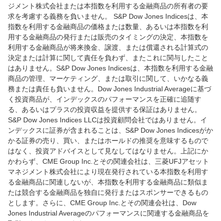
ジメント株式会社または本指数を利用する金融商品の所有者の要
求を考慮する義務を負いません。 S&P Dow Jones Indicesは、本
指数を利用する金融商品の価格または数量、あるいは本指数を利
用する金融商品の発行または販売のタイミングの決定、本指数を
利用する金融商品が将来換金、譲渡、または償還される計算式の
決定または計算に関して責任を負わず、またこれに関与したこと
はありません。S&P Dow Jones Indicesは、本指数を利用する金融
商品の管理、マーケティング、または取引に関して、いかなる義
務または責任も負いません。Dow Jones Industrial Averageに基づ
く投資商品が、インデックスのパフォーマンスを正確に追随す
る、あるいはプラスの投資収益を提供する保証はありません。
S&P Dow Jones Indices LLCは投資顧問会社ではありません。イ
ンデックスに証券が含まれることは、S&P Dow Jones Indicesがか
かる証券の売り、買い、またはホールドの推奨を意味するもので
はなく、投資アドバイスとして見なしてはなりません。上記にか
かわらず、CME Group Inc.とその関連会社は、三菱UFJアセット
マネジメント株式会社により現在発行されている本指数を利用す
る金融商品に関連しないが、本指数を利用する金融商品に類似ま
たは競合する金融商品を独自に発行またはスポンサーできるもの
とします。さらに、CME Group Inc.とその関連会社は、Dow
Jones Industrial Averageのパフォーマンスに関連する金融商品を