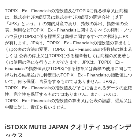
TOPIX Ex－Financialsの指数値及びTOPIXに係る標章又は商標
は、株式会社JPX総研又は株式会社JPX総研の関連会社（以下
「JPX」という。）の知的財産であり、指数の算出、指数値の公
表、利用などTOPIX Ex－Financialsに関するすべての権利・ノウ
ハウ及びTOPIXに係る標章又は商標に関するすべての権利はJPX
が有します。JPXは、TOPIX Ex－Financialsの指数値の算出もし
くは公表の方法の変更、TOPIX Ex－Financialsの指数値の算出若
しくは 公表の停止又はTOPIXに係る標章若しくは商標の変更若し
くは使用の停止を行うことができます。JPXは、TOPIX Ex－
Financialsの指数値及びTOPIXに係る標章又は商標の使用に関して
得られる結果並びに特定日のTOPIX Ex－Financialsの指数値につ
いて、何ら保証、言及をするものではありません。JPXは、
TOPIX Ex－Financialsの指数値及びそこに含まれるデータの正確
性、完全性を保証するものではありません。また、JPX は、
TOPIX Ex－Financialsの指数値の算出又は公表の誤謬、遅延又は
中断に対し、責任を負いません。
iSTOXX MUTB JAPAN クオリティ 150インデ
ックス