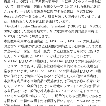
構成され、GICS（世界産業分類基準）＊に基づくセクター分類に
おいて「航空宇宙・防衛」産業グループに分類される銘柄が選定
されます。一部の兵器製造等に関与する企業は、MSCI ESG
Researchのデータに基づき、投資対象より除外されています。ま
た、1銘柄あたりの保有上限を設けています。
＊Global Industry Classification Standard （“GICS”）は、MSCIと
S&Pが開発した業種分類です。GICSに関する知的財産所有権は
MSCIおよびS&Pに帰属します。
本指数を利用する金融商品は、MSCI Inc.、MSCI Inc.の関連会社
およびMSCI指数の作成または編集に関与あるいは関係したその他
の当事者が、保証、推奨、販売、または宣伝するものではありま
せん。MSCI指数は、MSCI Inc.が独占的に所有しています。
MSCI Inc.およびMSCI指数は、MSCI Inc.およびその関係会社のサ
ービスマークであり、委託会社は特定の目的の為にその使用を許
諾されています。MSCI Inc.、MSCI Inc.の関連会社およびMSCI指
数の作成または編集に関与あるいは関係したその他の当事者は、
本指数を利用する金融商品の受益者または不特定多数の公衆に対
して、ファンド全般的またはこの特定のファンドへの投資に関す
る当否あるいは一般的な株式市場のパフォーマンスをトラックし
ているMSCI指数の能力に関して、明示的であると黙示的であると
を問わず、一切の表明または保証を行いません。MSCI Inc.とその
関連会社は、特定のトレードマーク、サービスマーク、トレード