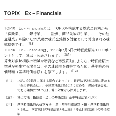
TOPIX Ex－Financials
TOPIX Ex－Financialsとは、TOPIXを構成する株式全銘柄から
「保険業」、「銀行業」、「証券、商品先物取引業」、「その他
金融業」を除いた29業種の株式全銘柄を対象として算出される株
（注1）
式指数です。
TOPIX Ex－Financialsは、1993年7月5日の時価総額を1,000ポイ
（注2）
ントとして、算出・公表されます。
算出対象銘柄数の増減や増資など市況変動によらない時価総額の
増減が発生する場合は、その連続性を維持するため、基準時の時
（注3）
価総額（基準時価総額）を修正します。
（注1）
上記の29業種に属する場合であっても、銀行法第2条13項に定める
「銀行持株会社」、保険業法第2条16項に定める「保険持株会社」
である銘柄については、算出対象から除外します。
（注2）
算出方法：指数値＝当日の時価総額÷基準時価総額×1,000
（注3）
基準時価総額の修正方法： 新・基準時価総額 ＝旧・基準時価総額
×（修正日前営業日の時価総額±修正額）÷修正日前営業日の時価総
額