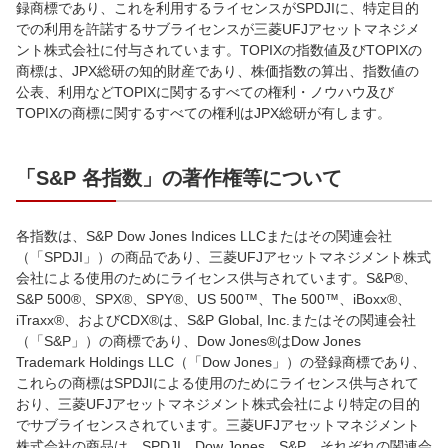
録商標であり、これを利用するライセンスがSPDJIに、特定目的
での利用を許諾するサブライセンスが三菱UFJアセットマネジメ
ント株式会社に付与されています。TOPIXの指数値及びTOPIXの
商標は、JPX総研の知的財産であり、株価指数の算出、指数値の
公表、利用などTOPIXに関するすべての権利・ノウハウ及び
TOPIXの商標に関するすべての権利はJPX総研が有します。
「S&P 各指数」の著作権等について
各指数は、S&P Dow Jones Indices LLCまたはその関連会社
（「SPDJI」）の商品であり、三菱UFJアセットマネジメント株式
会社による使用のためにライセンス供与されています。S&P®、
S&P 500®、SPX®、SPY®、US 500™、The 500™、iBoxx®、
iTraxx®、およびCDX®は、S&P Global, Inc.またはその関連会社
（「S&P」）の商標であり、Dow Jones®はDow Jones
Trademark Holdings LLC（「Dow Jones」）の登録商標であり、
これらの商標はSPDJIによる使用のためにライセンス供与されて
おり、三菱UFJアセットマネジメント株式会社により特定の目的
でサブライセンスされています。三菱UFJアセットマネジメント
株式会社の商品は、SPDJI、Dow Jones、S&P、それぞれの関連会