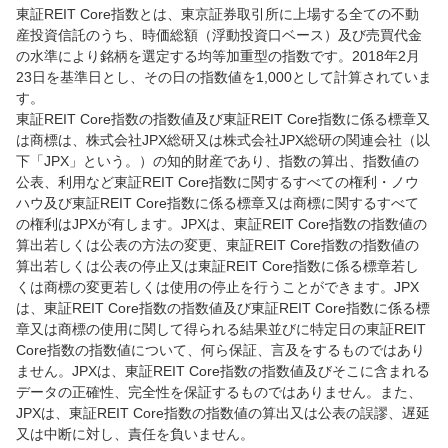
東証REIT Core指数とは、東京証券取引所に上場する全ての不動
産投資信託のうち、時価総額（浮動投資口ベース）及び売買代金
の水準により銘柄を選定する均等加重型の指数です。2018年2月
23日を基準日とし、その日の指数値を1,000として計算されていま
す。
東証REIT Core指数の指数値及び東証REIT Core指数に係る標章又
は商標は、株式会社JPX総研又は株式会社JPX総研の関連会社（以
下「JPX」という。）の知的財産であり、指数の算出、指数値の
公表、利用など東証REIT Core指数に関するすべての権利・ノウ
ハウ及び東証REIT Core指数に係る標章又は商標に関するすべて
の権利はJPXが有します。JPXは、東証REIT Core指数の指数値の
算出若しくは公表の方法の変更、東証REIT Core指数の指数値の
算出若しくは公表の停止又は東証REIT Core指数に係る標章若し
くは商標の変更若しくは使用の停止を行うことができます。JPX
は、東証REIT Core指数の指数値及び東証REIT Core指数に係る標
章又は商標の使用に関して得られる結果並びに特定日の東証REIT
Core指数の指数値について、何ら保証、言及をするものではあり
ません。JPXは、東証REIT Core指数の指数値及びそこに含まれる
データの正確性、完全性を保証するものではありません。また、
JPXは、東証REIT Core指数の指数値の算出又は公表の誤謬、遅延
又は中断に対し、責任を負いません。