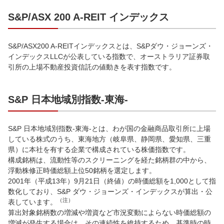
S&P/ASX 200 A-REIT インデックス
S&P/ASX200 A-REITインデックスとは、S&Pダウ・ジョーンズ・
インデックスLLCが公表している指数で、オーストラリア証券取
引所の上場不動産投資信託の値動きを表す指数です。
S&P 日本地域別指数-東海-
S&P 日本地域別指数-東海-とは、わが国の金融商品取引所に上場
している株式のうち、東海地方（岐阜県、静岡県、愛知県、三重
県）に本社を有する企業で構成されている株価指数です。
構成銘柄は、流動性等のスクリーニングを経た銘柄群の中から、
浮動株修正時価総額上位50銘柄を選定します。
2001年（平成13年）9月21日（終値）の時価総額を1,000として指
数化しており、S&P ダウ・ジョーンズ・インデックスが算出・公
（注）
表しています。
算出対象銘柄数の増減や増資など市況変動によらない時価総額の
増減が発生する場合は、その連続性を維持するため、基準時の時