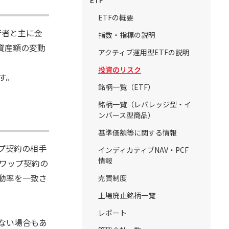
ETF
ETFの概要
行者と主に金
指数・指標の説明
資産額の変動
アクティブ運用型ETFの説明
投資のリスク
す。
銘柄一覧（ETF）
銘柄一覧（レバレッジ型・イ
ンバース型商品）
基準価額等に関する情報
プ契約の相手
インディカティブNAV・PCF
情報
ワップ契約の
動率を一致さ
売買制度
上場廃止銘柄一覧
レポート
ない場合もあ