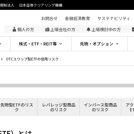
主規制法人
日本証券クリアリング機構
お問合せ
金融経済教育
サステナビリティ
個人の方
上場会社の方
上場検討中の方
株式・ETF・REIT等
先物・オプション
OTCスワップ型ETFの信用リスク
先物型ETFのリス
レバレッジ型商品
インバース型商品
アク
ク
のリスク
のリスク
E
ETF）とは