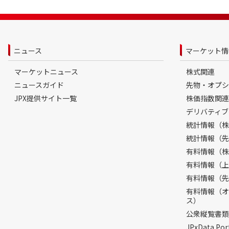
ニュース
マーケット情
マーケットニュース
株式関連
ニュースガイド
先物・オプシ
JPX提供サイト一覧
株価指数関連
デリバティブ
統計情報（株
統計情報（先
有料情報（株
有料情報（上
有料情報（先
有料情報（オ
ス）
公衆縦覧書類
JPxData 