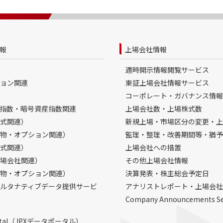
報
上場会社情報
適時開示情報閲覧サービス
ョン関連
東証上場会社情報サービス
コーポレート・ガバナンス情報
指数・暗号資産指数関連
上場会社数・上場株式数
式関連）
新規上場・市場区分の変更・上
物・オプション関連）
監理・整理・改善期間等・猶予
式関連）
上場会社への措置
場会社関連）
その他上場会社情報
物・オプション関連）
決算発表・株主総会予定日
ルタナティブデータ提供サービ
アナリストレポート・上場会社
Company Announcements S
Portal（JPXデータポータル）