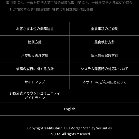
取引業協会、一般社団法人第二種金融商品取引業協会、一般社団法人日本STO協会
当社が加盟する信用情報機関: 株式会社日本信用情報機構
お客さま本位の業務運営
重要事項のご説明
勧誘方針
最良執行方針
利益相反管理方針
個人情報保護方針
債務の履行に関する方針
システム障害時の対応について
サイトマップ
本サイトのご利用にあたって
SNS公式アカウントコミュニティ
ガイドライン
English
Copyright © Mitsubishi UFJ Morgan Stanley Securities
Co., Ltd. All rights reserved.