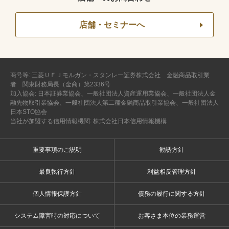
店舗・セミナーへ
商号等: 三菱ＵＦＪモルガン・スタンレー証券株式会社 金融商品取引業
者 関東財務局長（金商）第2336号
加入協会: 日本証券業協会、一般社団法人資産運用業協会、一般社団法人金
融先物取引業協会、一般社団法人第二種金融商品取引業協会、一般社団法人
日本STO協会
当社が加盟する信用情報機関: 株式会社日本信用情報機構
重要事項のご説明
勧誘方針
最良執行方針
利益相反管理方針
個人情報保護方針
債務の履行に関する方針
システム障害時の対応について
お客さま本位の業務運営