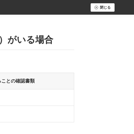
閉じる
閉
じ
る
）がいる場合
ることの確認書類