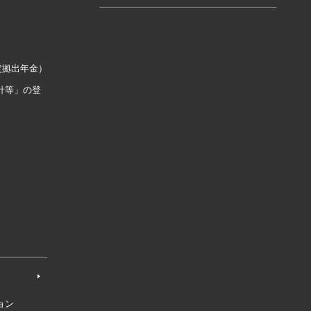
定拠出年金）
針等」の登
ョン