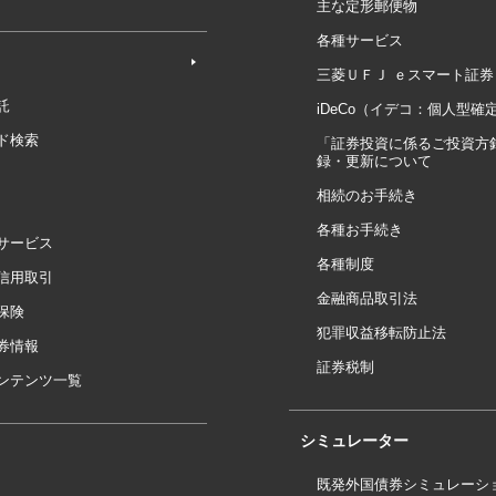
主な定形郵便物
各種サービス
三菱ＵＦＪ ｅスマート証券
託
iDeCo（イデコ：個人型確
ド検索
「証券投資に係るご投資方
録・更新について
相続のお手続き
各種お手続き
サービス
各種制度
信用取引
金融商品取引法
保険
犯罪収益移転防止法
券情報
証券税制
ンテンツ一覧
シミュレーター
既発外国債券シミュレーシ