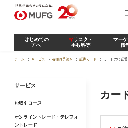
MUFG 世界が進むチカラになる。 三菱ＵＦＪモル
ガン・スタンレー証券
はじめての
リスク・
マーケ
方へ
手数料等
情
ホーム
サービス
各種お手続き
証券カード
カードの暗証番
サービス
カー
お取引コース
オンライントレード・テレフォ
ントレード