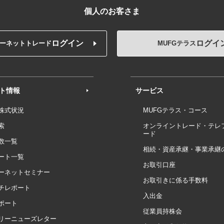
個人のお客さま
ログイン
ログイ
ーネットトレード
MUFGテラス
ト情報
サービス
株式状況
MUFGテラス・コース
索
オンライントレード・テレ
ード
数一覧
相続・資産承継・事業承継
ート一覧
お取引口座
ーネットセミナー
お取引きに係る手数料
チレポート
入出金
ポート
従業員持株会
リーニューズレター