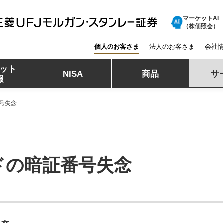
マーケットAI
三菱ＵＦＪモルガン・スタンレー証券
（株価照会）
個人のお客さま
法人のお客さま
会社
ット
NISA
商品
サ
報
号失念
ドの暗証番号失念