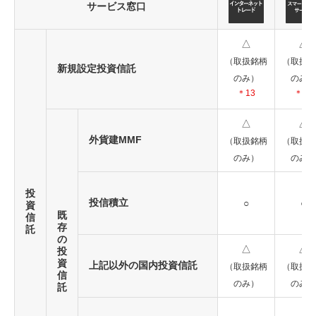
サービス窓口
△
△
（取扱銘柄
（取扱銘
新規設定投資信託
のみ）
のみ）
＊13
＊13
△
△
外貨建MMF
（取扱銘柄
（取扱銘
のみ）
のみ）
投
投信積立
○
○
資
既
信
存
託
の
△
△
投
資
上記以外の国内投資信託
（取扱銘柄
（取扱銘
信
のみ）
のみ）
託