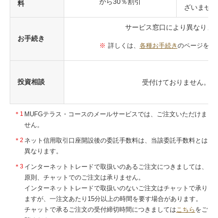
から30％割引
料
ざいません
サービス窓口により異なりま
お手続き
詳しくは、
各種お手続き
のページをご
投資相談
受付けておりません。
＊1
MUFGテラス・コースのメールサービスでは、ご注文いただけま
せん。
＊2
ネット信用取引口座開設後の委託手数料は、当該委託手数料とは
異なります。
＊3
インターネットトレードで取扱いのあるご注文につきましては、
原則、チャットでのご注文は承りません。
インターネットトレードで取扱いのないご注文はチャットで承り
ますが、一注文あたり15分以上の時間を要す場合があります。
チャットで承るご注文の受付締切時間につきましては
こちら
をご