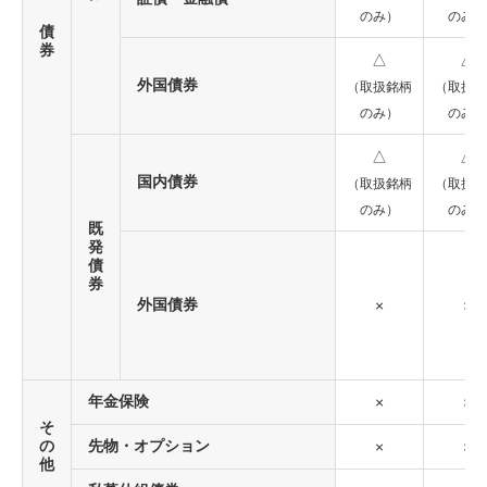
のみ）
のみ）
債
券
△
△
外国債券
（取扱銘柄
（取扱銘
のみ）
のみ）
△
△
国内債券
（取扱銘柄
（取扱銘
のみ）
のみ）
既
発
債
券
外国債券
×
×
年金保険
×
×
そ
の
先物・オプション
×
×
他