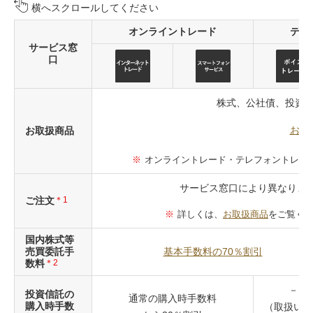
横へスクロールしてください
オンライントレード
テレ
サービス窓
口
株式、公社債、投資
お取
お取扱商品
オンライントレード・テレフォントレー
サービス窓口により異なりま
ご注文
＊1
詳しくは、
お取扱商品
をご覧く
国内株式等
売買委託手
基本手数料の70％割引
数料
＊2
－
投資信託の
通常の購入時手数料
購入時手数
（取扱いが