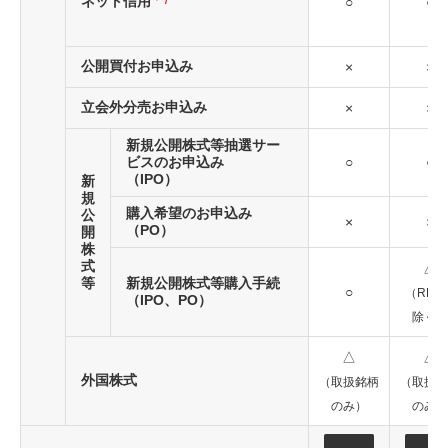
ネット信用
＊7
○
○
公開買付お申込み
×
×
立会外分売お申込み
×
×
新規公開株式等抽選サー
ビスのお申込み
○
○
（IPO）
新
規
購入希望のお申込み
公
×
×
（PO）
開
株
式
△
等
新規公開株式等購入手続
○
（REIT
（IPO、PO）
除く）
△
△
外国株式
（取扱銘柄
（取扱銘
のみ）
のみ）