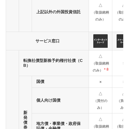
△
△
上記以外の外国投資信託
（取扱銘柄
（取扱銘
のみ）
のみ）
サービス窓口
△
転換社債型新株予約権付社債（C
×
（取扱銘柄
B）
＊8
のみ）
国債
×
×
△
△
個人向け国債
（買付の
（買付
み）
み）
新
発
△
△
債
地方債・事業債・政府保
（取扱銘柄
（取扱銘
券
証債・金融債