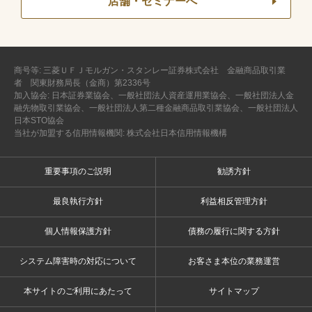
店舗・セミナーへ
商号等: 三菱ＵＦＪモルガン・スタンレー証券株式会社 金融商品取引業
者 関東財務局長（金商）第2336号
加入協会: 日本証券業協会、一般社団法人資産運用業協会、一般社団法人金
融先物取引業協会、一般社団法人第二種金融商品取引業協会、一般社団法人
日本STO協会
当社が加盟する信用情報機関: 株式会社日本信用情報機構
重要事項のご説明
勧誘方針
最良執行方針
利益相反管理方針
個人情報保護方針
債務の履行に関する方針
システム障害時の対応について
お客さま本位の業務運営
本サイトのご利用にあたって
サイトマップ