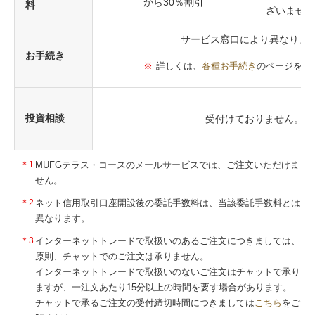
から30％割引
料
ざいません
サービス窓口により異なりま
お手続き
詳しくは、
各種お手続き
のページをご
投資相談
受付けておりません。
＊1
MUFGテラス・コースのメールサービスでは、ご注文いただけま
せん。
＊2
ネット信用取引口座開設後の委託手数料は、当該委託手数料とは
異なります。
＊3
インターネットトレードで取扱いのあるご注文につきましては、
原則、チャットでのご注文は承りません。
インターネットトレードで取扱いのないご注文はチャットで承り
ますが、一注文あたり15分以上の時間を要す場合があります。
チャットで承るご注文の受付締切時間につきましては
こちら
をご