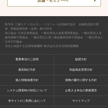
店舗・セミナーへ
商号等: 三菱ＵＦＪモルガン・スタンレー証券株式会社 金融商品取引業
者 関東財務局長（金商）第2336号
加入協会: 日本証券業協会、一般社団法人資産運用業協会、一般社団法人金
融先物取引業協会、一般社団法人第二種金融商品取引業協会、一般社団法人
日本STO協会
当社が加盟する信用情報機関: 株式会社日本信用情報機構
重要事項のご説明
勧誘方針
最良執行方針
利益相反管理方針
個人情報保護方針
債務の履行に関する方針
システム障害時の対応について
お客さま本位の業務運営
本サイトのご利用にあたって
サイトマップ