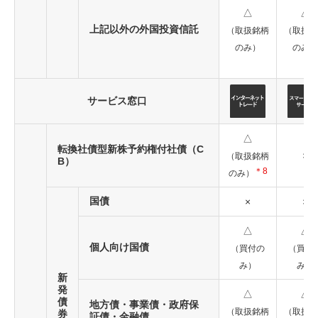
△
△
上記以外の外国投資信託
（取扱銘柄
（取扱銘
のみ）
のみ）
サービス窓口
△
転換社債型新株予約権付社債（C
×
（取扱銘柄
B）
＊8
のみ）
国債
×
×
△
△
個人向け国債
（買付の
（買付
み）
み）
新
発
△
△
債
地方債・事業債・政府保
（取扱銘柄
（取扱銘
券
証債・金融債