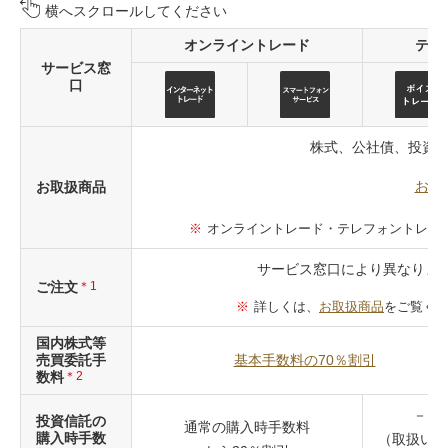
横へスクロールしてください
オンライントレード
テレ
サービス窓
口
株式、公社債、投資
お取
お取扱商品
オンライントレード・テレフォントレー
サービス窓口により異なりま
ご注文
＊1
詳しくは、
お取扱商品
をご覧く
国内株式等
売買委託手
基本手数料の70％割引
数料
＊2
－
投資信託の
通常の購入時手数料
購入時手数
（取扱いが