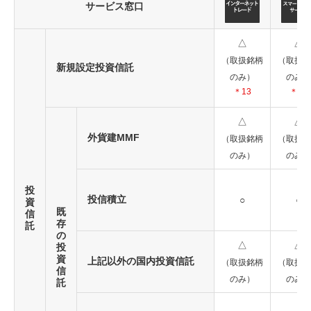
サービス窓口
△
△
（取扱銘柄
（取扱銘
新規設定投資信託
のみ）
のみ）
＊13
＊13
△
△
外貨建MMF
（取扱銘柄
（取扱銘
のみ）
のみ）
投
投信積立
○
○
資
既
信
存
託
の
△
△
投
資
上記以外の国内投資信託
（取扱銘柄
（取扱銘
信
のみ）
のみ）
託