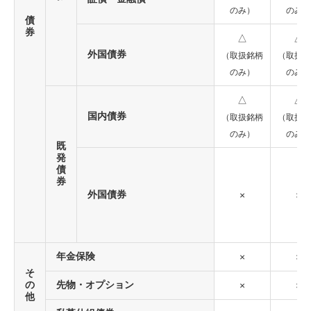
のみ）
のみ）
債
券
△
△
外国債券
（取扱銘柄
（取扱銘
のみ）
のみ）
△
△
国内債券
（取扱銘柄
（取扱銘
のみ）
のみ）
既
発
債
券
外国債券
×
×
年金保険
×
×
そ
の
先物・オプション
×
×
他