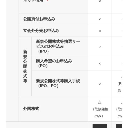
ネット信用
＊7
○
○
公開買付お申込み
×
×
立会外分売お申込み
×
×
新規公開株式等抽選サー
ビスのお申込み
○
○
（IPO）
新
規
購入希望のお申込み
公
×
×
（PO）
開
株
式
△
等
新規公開株式等購入手続
○
（REIT
（IPO、PO）
除く）
△
△
外国株式
（取扱銘柄
（取扱銘
のみ）
のみ）