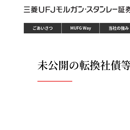
ごあいさつ
MUFG Way
当社の強み
未公開の転換社債