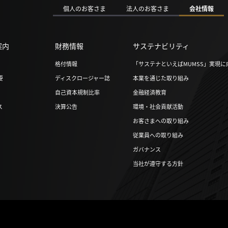
個人のお客さま
法人のお客さま
会社情報
案内
財務情報
サステナビリティ
格付情報
「サステナといえばMUMSS」実現に
要
ディスクロージャー誌
本業を通じた取り組み
自己資本規制比率
金融経済教育
ス
決算公告
環境・社会貢献活動
お客さまへの取り組み
従業員への取り組み
ガバナンス
当社が遵守する方針