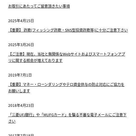
お取引にあたってご留意頂きたい事項
2025年4月15日
【重要】 詐欺(フィッシング詐欺・SNS型投資詐欺等)に十分ご注意下さい
2025年3月26日
【ご注意】現在、当社と無関係なWebサイトおよびスマートフォンアプ
リに関する照会が増えております
2019年7月1日
【重要】マネー・ローンダリングやテロ資金供与の防止対応にご協力を
お願いします
2018年4月23日
「三菱UFJ銀行」や「MUFGカード」を騙る不審な電子メールにご注意下
さい
2017年7月18日