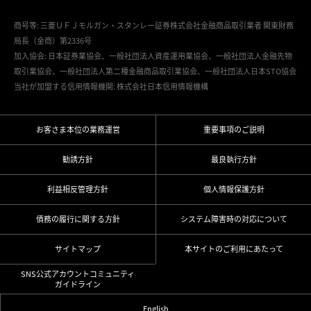
商号等: 三菱ＵＦＪモルガン・スタンレー証券株式会社金融商品取引業者 関東財務
局長（金商）第2336号
加入協会: 日本証券業協会、一般社団法人資産運用業協会、一般社団法人金融先物
取引業協会、一般社団法人第二種金融商品取引業協会、一般社団法人日本STO協会
当社が加盟する信用情報機関: 株式会社日本信用情報機構
お客さま本位の業務運営
重要事項のご説明
勧誘方針
最良執行方針
利益相反管理方針
個人情報保護方針
債務の履行に関する方針
システム障害時の対応について
サイトマップ
本サイトのご利用にあたって
SNS公式アカウントコミュニティ
ガイドライン
English