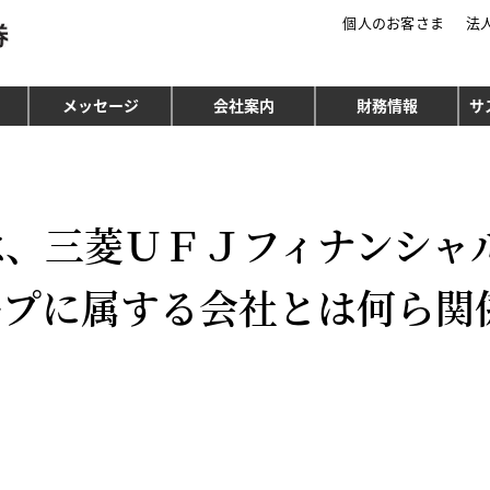
個人のお客さま
法
三菱ＵＦＪモルガン・スタンレー証券
メッセージ
会社案内
財務情報
サ
は、三菱ＵＦＪフィナンシャ
ープに属する会社とは何ら関