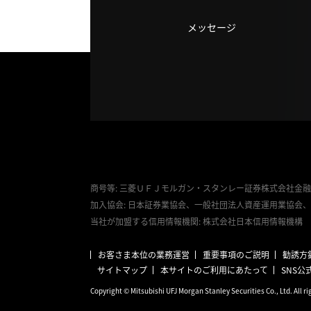
メッセージ
商号等: 三菱ＵＦＪモルガン・スタンレー証券株式会社金融
加入協会: 日本証券業協会、一般社団法人資産運用業協会
当社が加盟する信用情報機関: 株式会社日本信用情報機構
お客さま本位の業務運営
重要事項のご説明
勧誘方
サイトマップ
本サイトのご利用にあたって
SNS
Copyright © Mitsubishi UFJ Morgan Stanley Securities
Co., Ltd. All r