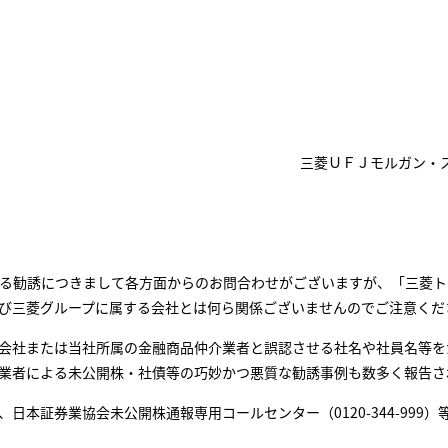
三菱ＵＦＪモルガン・
る勧誘につきまして各方面からのお問合わせがございますが、「三菱ト
び三菱グループに属する会社とは何ら関係ございませんのでご注意くだ
会社または当社所属の金融商品仲介業者と誤認させる社名や社員名等を
業者による未公開株・社債等の巧妙かつ悪質な勧誘事例も数多く報告さ
日本証券業協会未公開株通報専用コールセンター（0120-344-999