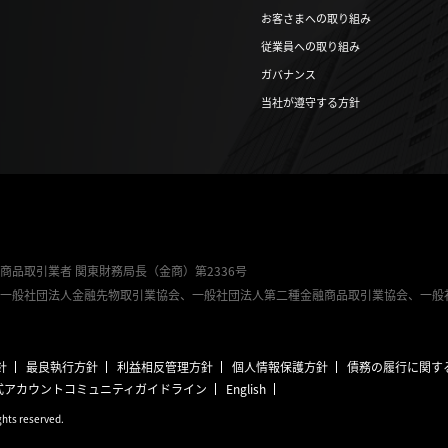
お客さまへの取り組み
従業員への取り組み
ガバナンス
当社が遵守する方針
商品取引業者 関東財務局長（金商）第2336号
、一般社団法人金融先物取引業協会、一般社団法人第二種金融商品取引業協会、一般社
針
最良執行方針
利益相反管理方針
個人情報保護方針
債務の履行に関す
公式アカウントコミュニティ
ガイドライン
English
ights reserved.