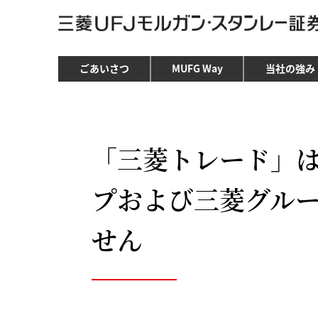
ごあいさつ
MUFG Way
当社の強み
「三菱トレード」
プおよび三菱グル
せん