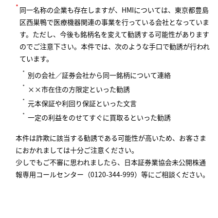
*
同一名称の企業も存在しますが、HMIについては、東京都豊島
区西巣鴨で医療機器関連の事業を行っている会社となっていま
す。ただし、今後も銘柄名を変えて勧誘する可能性があります
のでご注意下さい。本件では、次のような手口で勧誘が行われ
ています。
別の会社／証券会社から同一銘柄について連絡
××市在住の方限定といった勧誘
元本保証や利回り保証といった文言
一定の利益をのせてすぐに買取るといった勧誘
本件は詐欺に該当する勧誘である可能性が高いため、お客さま
におかれましては十分ご注意ください。
少しでもご不審に思われましたら、日本証券業協会未公開株通
報専用コールセンター（0120-344-999）等にご相談ください。