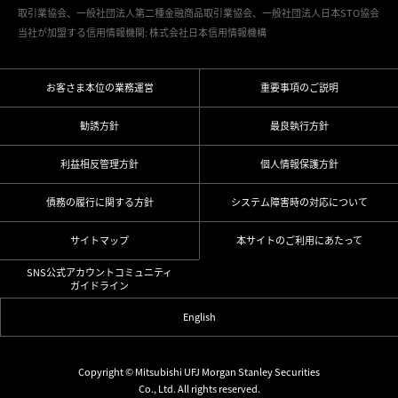
取引業協会、一般社団法人第二種金融商品取引業協会、一般社団法人日本STO協会
当社が加盟する信用情報機関: 株式会社日本信用情報機構
お客さま本位の業務運営
重要事項のご説明
勧誘方針
最良執行方針
利益相反管理方針
個人情報保護方針
債務の履行に関する方針
システム障害時の対応について
サイトマップ
本サイトのご利用にあたって
SNS公式アカウントコミュニティ
ガイドライン
English
Copyright © Mitsubishi UFJ Morgan Stanley Securities
Co., Ltd. All rights reserved.