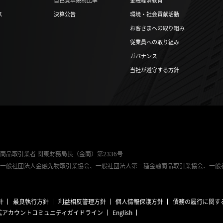
自己資本規制比率
金融経済教育
ス
決算公告
環境・社会貢献活動
お客さまへの取り組み
従業員への取り組み
ガバナンス
当社が遵守する方針
商品取引業者 関東財務局長（金商）第2336号
、一般社団法人金融先物取引業協会、一般社団法人第二種金融商品取引業協会、一般社
針
最良執行方針
利益相反管理方針
個人情報保護方針
債務の履行に関す
公式アカウントコミュニティ
ガイドライン
English