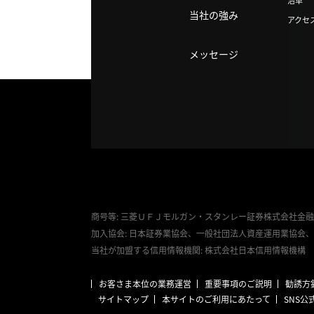
沿革
当社の強み
アクセ
メッセージ
商号等: 三菱ＵＦＪモルガン・スタンレー証券株式会社金融
加入協会: 日本証券業協会、一般社団法人資産運用業協会
当社が加盟する信用情報機関: 株式会社日本信用情報機構
お客さま本位の業務運営
重要事項のご説明
勧誘方
サイトマップ
本サイトのご利用にあたって
SNS