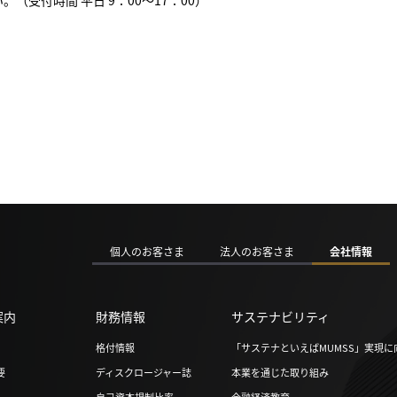
い。（受付時間 平日 9：00～17：00）
個人のお客さま
法人のお客さま
会社情報
案内
財務情報
サステナビリティ
格付情報
「サステナといえばMUMSS」実現に
要
ディスクロージャー誌
本業を通じた取り組み