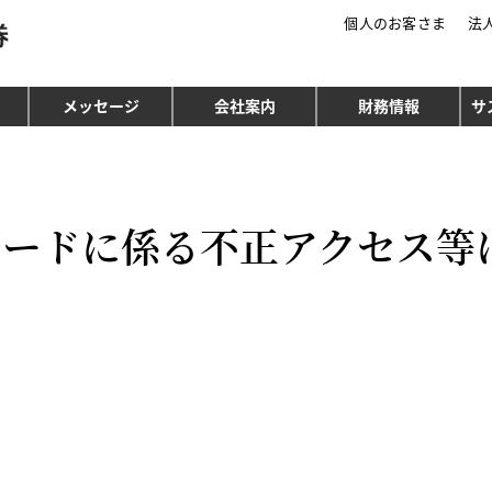
個人のお客さま
法
三菱ＵＦＪモルガン・スタンレー証券
メッセージ
会社案内
財務情報
サ
レードに係る不正アクセス等