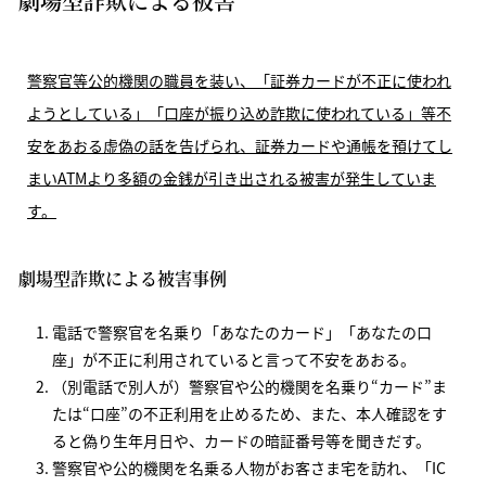
劇場型詐欺による被害
警察官等公的機関の職員を装い、「証券カードが不正に使われ
ようとしている」「口座が振り込め詐欺に使われている」等不
安をあおる虚偽の話を告げられ、証券カードや通帳を預けてし
まいATMより多額の金銭が引き出される被害が発生していま
す。
劇場型詐欺による被害事例
電話で警察官を名乗り「あなたのカード」「あなたの口
座」が不正に利用されていると言って不安をあおる。
（別電話で別人が）警察官や公的機関を名乗り“カード”ま
たは“口座”の不正利用を止めるため、また、本人確認をす
ると偽り生年月日や、カードの暗証番号等を聞きだす。
警察官や公的機関を名乗る人物がお客さま宅を訪れ、「IC