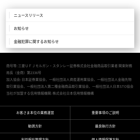
ニュースリリース
お知らせ
金融犯罪に関するお知らせ
商号等: 三菱ＵＦＪモルガン・スタンレー証券株式会社金融商品取引業者 関東財務
局長（金商）第2336号
加入協会: 日本証券業協会、一般社団法人資産運用業協会、一般社団法人金融先物
取引業協会、一般社団法人第二種金融商品取引業協会、一般社団法人日本STO協会
当社が加盟する信用情報機関: 株式会社日本信用情報機構
お客さま本位の業務運営
重要事項のご説明
勧誘方針
最良執行方針
利益相反管理方針
個人情報保護方針