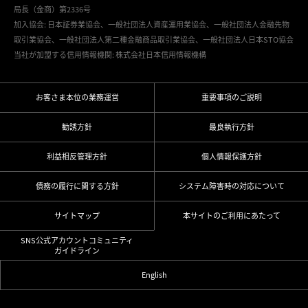
局長（金商）第2336号
加入協会: 日本証券業協会、一般社団法人資産運用業協会、一般社団法人金融先物
取引業協会、一般社団法人第二種金融商品取引業協会、一般社団法人日本STO協会
当社が加盟する信用情報機関: 株式会社日本信用情報機構
お客さま本位の業務運営
重要事項のご説明
勧誘方針
最良執行方針
利益相反管理方針
個人情報保護方針
債務の履行に関する方針
システム障害時の対応について
サイトマップ
本サイトのご利用にあたって
SNS公式アカウントコミュニティ
ガイドライン
English