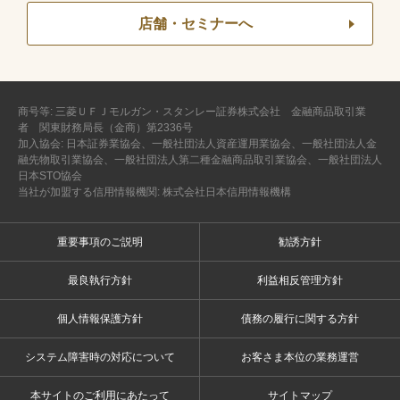
店舗・セミナーへ
商号等: 三菱ＵＦＪモルガン・スタンレー証券株式会社 金融商品取引業
者 関東財務局長（金商）第2336号
加入協会: 日本証券業協会、一般社団法人資産運用業協会、一般社団法人金
融先物取引業協会、一般社団法人第二種金融商品取引業協会、一般社団法人
日本STO協会
当社が加盟する信用情報機関: 株式会社日本信用情報機構
重要事項のご説明
勧誘方針
最良執行方針
利益相反管理方針
個人情報保護方針
債務の履行に関する方針
システム障害時の対応について
お客さま本位の業務運営
本サイトのご利用にあたって
サイトマップ