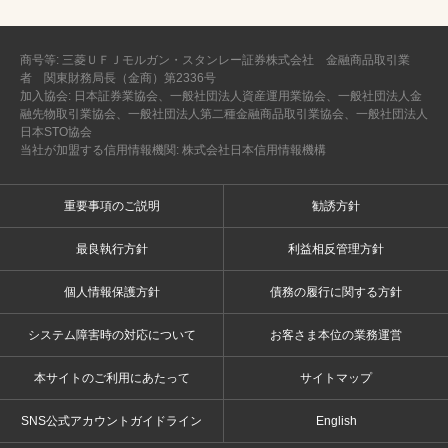
商号等: 三菱ＵＦＪモルガン・スタンレー証券株式会社 金融商品取引業
者 関東財務局長（金商）第2336号
加入協会: 日本証券業協会、一般社団法人資産運用業協会、一般社団法人金
融先物取引業協会、一般社団法人第二種金融商品取引業協会、一般社団法人
日本STO協会
当社が加盟する信用情報機関: 株式会社日本信用情報機構
重要事項のご説明
勧誘方針
最良執行方針
利益相反管理方針
個人情報保護方針
債務の履行に関する方針
システム障害時の対応について
お客さま本位の業務運営
本サイトのご利用にあたって
サイトマップ
SNS公式アカウントガイドライン
English