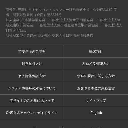
商号等: 三菱ＵＦＪモルガン・スタンレー証券株式会社 金融商品取引業
者 関東財務局長（金商）第2336号
加入協会: 日本証券業協会、一般社団法人資産運用業協会、一般社団法人金
融先物取引業協会、一般社団法人第二種金融商品取引業協会、一般社団法人
日本STO協会
当社が加盟する信用情報機関: 株式会社日本信用情報機構
重要事項のご説明
勧誘方針
最良執行方針
利益相反管理方針
個人情報保護方針
債務の履行に関する方針
システム障害時の対応について
お客さま本位の業務運営
本サイトのご利用にあたって
サイトマップ
SNS公式アカウントガイドライン
English