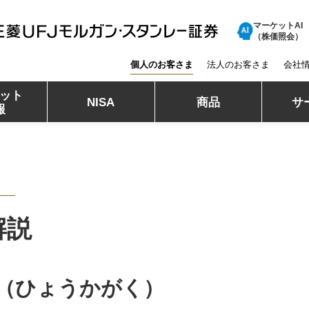
マーケットAI
三菱ＵＦＪモルガン・スタンレー証券
（株価照会）
個人のお客さま
法人のお客さま
会社
ット
NISA
商品
サ
報
解説
（ひょうかがく）