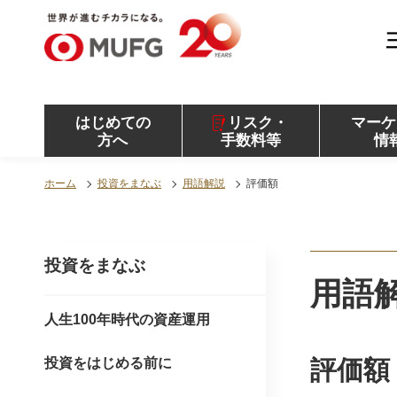
MUFG 世界が進むチカラになる。 三菱ＵＦＪモル
ガン・スタンレー証券
はじめての
リスク・
マーケ
方へ
手数料等
情
ホーム
投資をまなぶ
用語解説
評価額
投資をまなぶ
用語
人生100年時代の資産運用
投資をはじめる前に
評価額