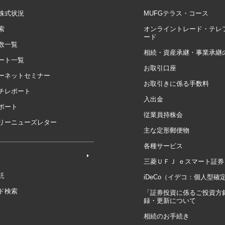
株式状況
MUFGテラス・コース
索
オンライントレード・テレ
ード
数一覧
相続・資産承継・事業承継
ート一覧
お取引口座
ーネットセミナー
お取引きに係る手数料
チレポート
入出金
ポート
従業員持株会
リーニューズレター
主な定形郵便物
各種サービス
三菱ＵＦＪ ｅスマート証券
託
iDeCo（イデコ：個人型確
ド検索
「証券投資に係るご投資方
録・更新について
相続のお手続き