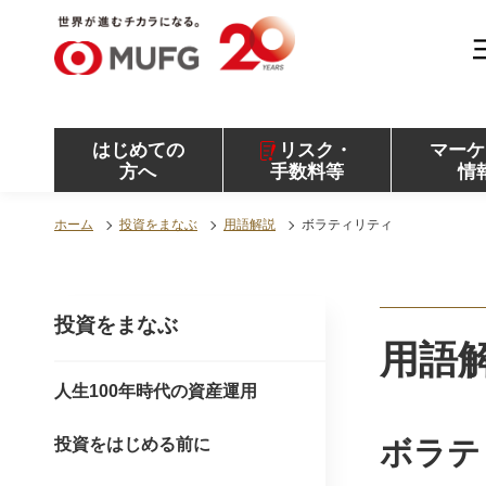
MUFG 世界が進むチカラになる。 三菱ＵＦＪモル
ガン・スタンレー証券
はじめての
リスク・
マーケ
方へ
手数料等
情
ホーム
投資をまなぶ
用語解説
ボラティリティ
投資をまなぶ
用語
人生100年時代の資産運用
投資をはじめる前に
ボラテ