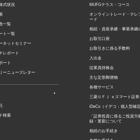
株式状況
MUFGテラス・コース
索
オンライントレード・テレ
ード
数一覧
相続・資産承継・事業承継
ート一覧
お取引口座
ーネットセミナー
お取引きに係る手数料
チレポート
入出金
ポート
従業員持株会
リーニューズレター
主な定形郵便物
各種サービス
三菱ＵＦＪ ｅスマート証券
託
iDeCo（イデコ：個人型確
ド検索
「証券投資に係るご投資方
録・更新について
相続のお手続き