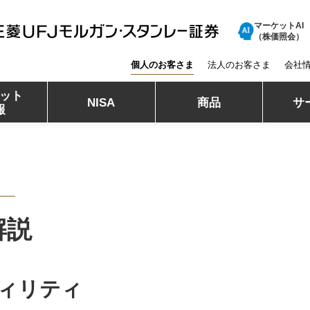
マーケットAI
三菱ＵＦＪモルガン・スタンレー証券
（株価照会）
個人のお客さま
法人のお客さま
会社
ット
NISA
商品
サ
報
解説
ィリティ