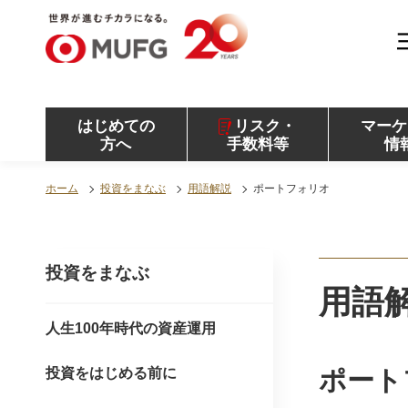
MUFG 世界が進むチカラになる。 三菱ＵＦＪモル
ガン・スタンレー証券
はじめての
リスク・
マーケ
方へ
手数料等
情
ホーム
投資をまなぶ
用語解説
ポートフォリオ
投資をまなぶ
用語
人生100年時代の資産運用
投資をはじめる前に
ポート