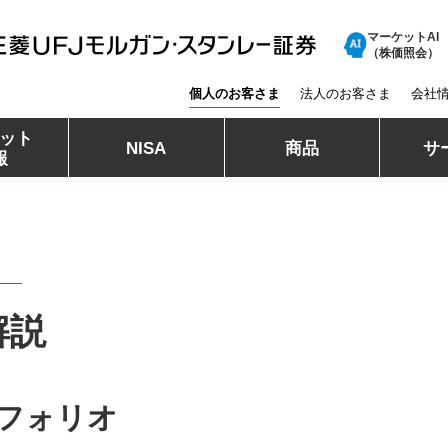
マーケットAI
三菱ＵＦＪモルガン・スタンレー証券
（株価照会）
個人のお客さま
法人のお客さま
会社
ット
NISA
商品
サ
報
解説
フォリオ