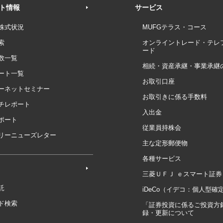
ト情報
サービス
株式状況
MUFGテラス・コース
索
オンライントレード・テレ
ード
数一覧
相続・資産承継・事業承継
ート一覧
お取引口座
ーネットセミナー
お取引きに係る手数料
チレポート
入出金
ポート
従業員持株会
リーニューズレター
主な定形郵便物
各種サービス
三菱ＵＦＪ ｅスマート証券
託
iDeCo（イデコ：個人型確
ド検索
「証券投資に係るご投資方
録・更新について