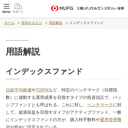
MUFG 世界が進むチカラになる。 三菱ＵＦＪモル
MENU
サポート
ガン・スタンレー証券
ホーム
投資をまなぶ
用語解説
インデックスファンド
用語解説
インデックスファンド
日経平均株価
や
TOPIX
など、特定のベンチマーク（目標指
数）に連動する運用成果を目指すタイプの投資信託で、パッ
シブファンドとも呼ばれる。これに対し、
ベンチマーク
に対
して、超過収益を目指すタイプがアクティブファンド。一般
にインデックスファンドの方が、購入時手数料や
運用管理費
用
が低めに設定されている。