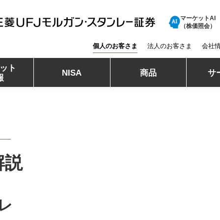
マーケットAI
三菱ＵＦＪモルガン・スタンレー証券
（株価照会）
個人のお客さま
法人のお客さま
会社
ット
NISA
商品
サ
報
解説
レ