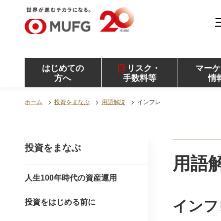
MUFG 世界が進むチカラになる。 三菱ＵＦＪモル
ガン・スタンレー証券
はじめての
リスク・
マーケ
方へ
手数料等
情
ホーム
投資をまなぶ
用語解説
インフレ
投資をまなぶ
用語
人生100年時代の資産運用
投資をはじめる前に
インフ