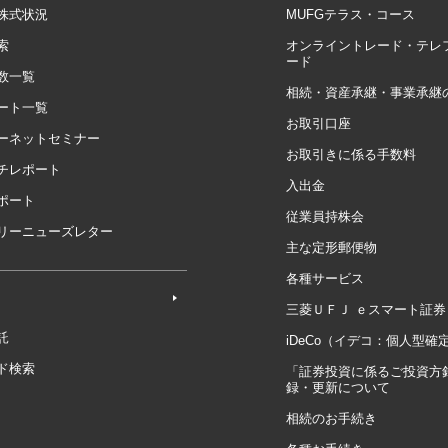
株式状況
MUFGテラス・コース
索
オンライントレード・テレ
ード
数一覧
相続・資産承継・事業承継
ート一覧
お取引口座
ーネットセミナー
お取引きに係る手数料
チレポート
入出金
ポート
従業員持株会
リーニューズレター
主な定形郵便物
各種サービス
三菱ＵＦＪ ｅスマート証券
託
iDeCo（イデコ：個人型確
ド検索
「証券投資に係るご投資方
録・更新について
相続のお手続き