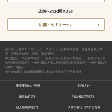
店舗へのお問合わせ
店舗・セミナーへ
商号等: 三菱ＵＦＪモルガン・スタンレー証券株式会社 金融商品取引業
者 関東財務局長（金商）第2336号
加入協会: 日本証券業協会、一般社団法人資産運用業協会、一般社団法人金
融先物取引業協会、一般社団法人第二種金融商品取引業協会、一般社団法人
日本STO協会
当社が加盟する信用情報機関: 株式会社日本信用情報機構
重要事項のご説明
勧誘方針
最良執行方針
利益相反管理方針
個人情報保護方針
債務の履行に関する方針