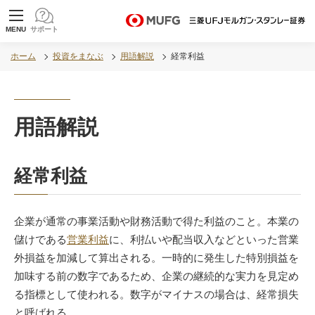
MUFG 世界が進むチカラになる。 三菱ＵＦＪモル
MENU
サポート
ガン・スタンレー証券
ホーム
投資をまなぶ
用語解説
経常利益
用語解説
経常利益
企業が通常の事業活動や財務活動で得た利益のこと。本業の
儲けである
営業利益
に、利払いや配当収入などといった営業
外損益を加減して算出される。一時的に発生した特別損益を
加味する前の数字であるため、企業の継続的な実力を見定め
る指標として使われる。数字がマイナスの場合は、経常損失
と呼ばれる。