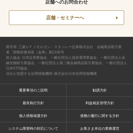
店舗へのお問合わせ
店舗・セミナーへ
商号等: 三菱ＵＦＪモルガン・スタンレー証券株式会社 金融商品取引業
者 関東財務局長（金商）第2336号
加入協会: 日本証券業協会、一般社団法人資産運用業協会、一般社団法人金
融先物取引業協会、一般社団法人第二種金融商品取引業協会、一般社団法人
日本STO協会
当社が加盟する信用情報機関: 株式会社日本信用情報機構
重要事項のご説明
勧誘方針
最良執行方針
利益相反管理方針
個人情報保護方針
債務の履行に関する方針
システム障害時の対応について
お客さま本位の業務運営