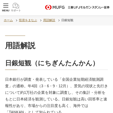
MUFG 世界が進むチカラになる。 三菱ＵＦＪモル
MENU
サポート
ガン・スタンレー証券
ホーム
投資をまなぶ
用語解説
日銀短観
用語解説
日銀短観（にちぎんたんかん）
日本銀行が調査・発表している「全国企業短期経済観測調
査」の通称。年4回（3・6・9・12月）、景気の現状と先行き
について約1万社の企業を対象に調査し、その集計・分析を
もとに日本経済を観測している。日銀短観は高い回答率と速
報性があり、市場からの注目度も高く、海外では
「TANKAN」として知られている。