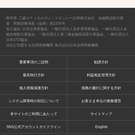
商号等: 三菱ＵＦＪモルガン・スタンレー証券株式会社 金融商品取引業
者 関東財務局長（金商）第2336号
加入協会: 日本証券業協会、一般社団法人資産運用業協会、一般社団法人金
融先物取引業協会、一般社団法人第二種金融商品取引業協会、一般社団法人
日本STO協会
当社が加盟する信用情報機関: 株式会社日本信用情報機構
重要事項のご説明
勧誘方針
最良執行方針
利益相反管理方針
個人情報保護方針
債務の履行に関する方針
システム障害時の対応について
お客さま本位の業務運営
本サイトのご利用にあたって
サイトマップ
SNS公式アカウントガイドライン
English