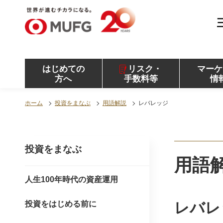
MUFG 世界が進むチカラになる。 三菱ＵＦＪモル
ガン・スタンレー証券
はじめての
リスク・
マーケ
方へ
手数料等
情
ホーム
投資をまなぶ
用語解説
レバレッジ
投資をまなぶ
用語
人生100年時代の資産運用
投資をはじめる前に
レバレ