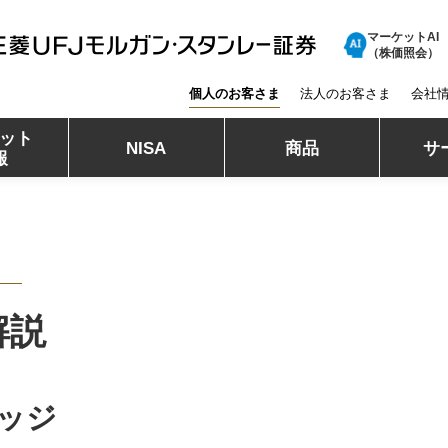
マーケットAI
三菱ＵＦＪモルガン・スタンレー証券
（株価照会）
個人のお客さま
法人のお客さま
会社
ット
NISA
商品
サ
報
解説
ッジ