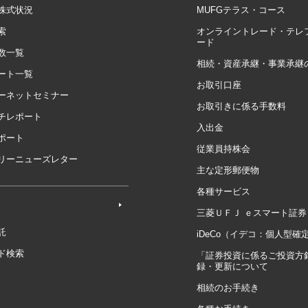
株式状況
MUFGテラス・コース
索
オンライントレード・テレ
ード
数一覧
相続・資産承継・事業承継
ート一覧
お取引口座
ーネットセミナー
お取引きに係る手数料
チレポート
入出金
ポート
従業員持株会
リーニューズレター
主な定形郵便物
各種サービス
三菱ＵＦＪ ｅスマート証券
託
iDeCo（イデコ：個人型確
ド検索
「証券投資に係るご投資方
録・更新について
相続のお手続き