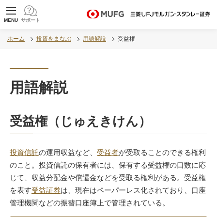
MUFG 世界が進むチカラになる。 三菱ＵＦＪモル
MENU
サポート
ガン・スタンレー証券
ホーム
投資をまなぶ
用語解説
受益権
用語解説
受益権（じゅえきけん）
投資信託
の運用収益など、
受益者
が受取ることのできる権利
のこと。投資信託の保有者には、保有する受益権の口数に応
じて、収益分配金や償還金などを受取る権利がある。受益権
を表す
受益証券
は、現在はペーパーレス化されており、口座
管理機関などの振替口座簿上で管理されている。