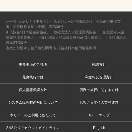
商号等: 三菱ＵＦＪモルガン・スタンレー証券株式会社 金融商品取引業
者 関東財務局長（金商）第2336号
加入協会: 日本証券業協会、一般社団法人資産運用業協会、一般社団法人金
融先物取引業協会、一般社団法人第二種金融商品取引業協会、一般社団法人
日本STO協会
当社が加盟する信用情報機関: 株式会社日本信用情報機構
重要事項のご説明
勧誘方針
最良執行方針
利益相反管理方針
個人情報保護方針
債務の履行に関する方針
システム障害時の対応について
お客さま本位の業務運営
本サイトのご利用にあたって
サイトマップ
SNS公式アカウントガイドライン
English