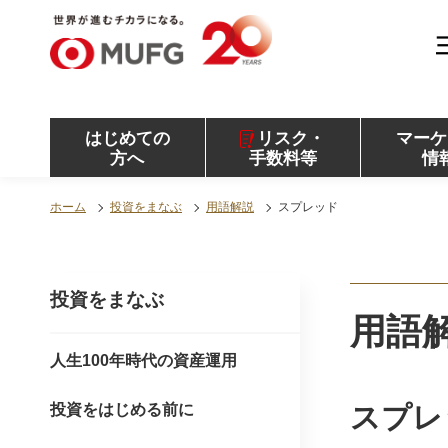
MUFG 世界が進むチカラになる。 三菱ＵＦＪモル
ガン・スタンレー証券
はじめての
リスク・
マーケ
方へ
手数料等
情
ホーム
投資をまなぶ
用語解説
スプレッド
投資をまなぶ
用語
人生100年時代の資産運用
投資をはじめる前に
スプレ