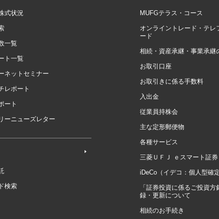
株式状況
MUFGテラス・コース
索
オンライントレード・テレ
ード
数一覧
相続・資産承継・事業承継
ート一覧
お取引口座
ーネットセミナー
お取引きに係る手数料
チレポート
入出金
ポート
従業員持株会
リーニューズレター
主な定形郵便物
各種サービス
三菱ＵＦＪ ｅスマート証券
託
iDeCo（イデコ：個人型確
ド検索
「証券投資に係るご投資方
録・更新について
相続のお手続き