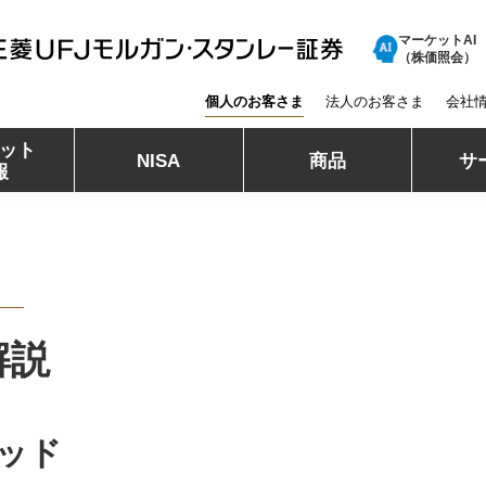
マーケットAI
三菱ＵＦＪモルガン・スタンレー証券
（株価照会）
個人のお客さま
法人のお客さま
会社
ット
NISA
商品
サ
報
解説
ッド