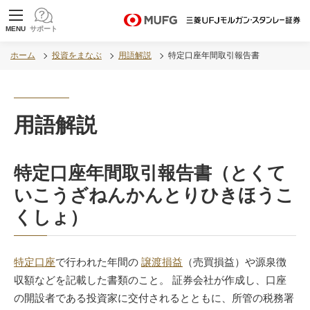
MUFG 世界が進むチカラになる。 三菱ＵＦＪモル
MENU
サポート
ガン・スタンレー証券
ホーム
投資をまなぶ
用語解説
特定口座年間取引報告書
用語解説
特定口座年間取引報告書（とくて
いこうざねんかんとりひきほうこ
くしょ）
特定口座
で行われた年間の
譲渡損益
（売買損益）や源泉徴
収額などを記載した書類のこと。 証券会社が作成し、口座
の開設者である投資家に交付されるとともに、所管の税務署