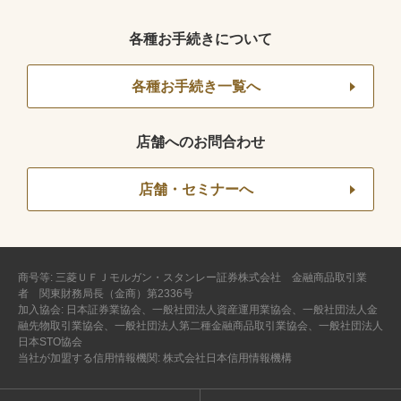
各種お手続きについて
各種お手続き一覧へ
店舗へのお問合わせ
店舗・セミナーへ
商号等: 三菱ＵＦＪモルガン・スタンレー証券株式会社 金融商品取引業
者 関東財務局長（金商）第2336号
加入協会: 日本証券業協会、一般社団法人資産運用業協会、一般社団法人金
融先物取引業協会、一般社団法人第二種金融商品取引業協会、一般社団法人
日本STO協会
当社が加盟する信用情報機関: 株式会社日本信用情報機構