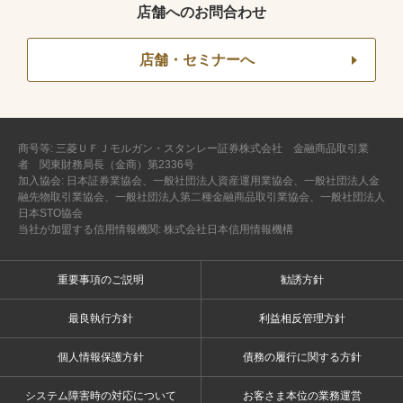
店舗へのお問合わせ
店舗・セミナーへ
商号等: 三菱ＵＦＪモルガン・スタンレー証券株式会社 金融商品取引業
者 関東財務局長（金商）第2336号
加入協会: 日本証券業協会、一般社団法人資産運用業協会、一般社団法人金
融先物取引業協会、一般社団法人第二種金融商品取引業協会、一般社団法人
日本STO協会
当社が加盟する信用情報機関: 株式会社日本信用情報機構
重要事項のご説明
勧誘方針
最良執行方針
利益相反管理方針
個人情報保護方針
債務の履行に関する方針
システム障害時の対応について
お客さま本位の業務運営