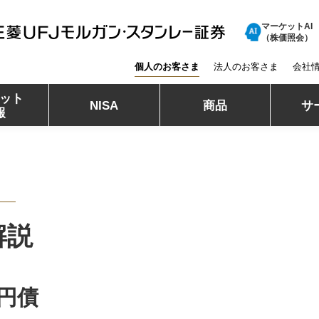
マーケットAI
三菱ＵＦＪモルガン・スタンレー証券
（株価照会）
個人のお客さま
法人のお客さま
会社
ット
NISA
商品
サ
報
解説
円債