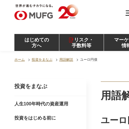
MUFG 世界が進むチカラになる。 三菱ＵＦＪモル
ガン・スタンレー証券
はじめての
リスク・
マーケ
方へ
手数料等
情
ホーム
投資をまなぶ
用語解説
ユーロ円債
投資をまなぶ
用語
人生100年時代の資産運用
投資をはじめる前に
ユーロ