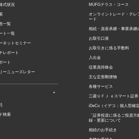
株式状況
MUFGテラス・コース
索
オンライントレード・テレ
ード
数一覧
相続・資産承継・事業承継
ート一覧
お取引口座
ーネットセミナー
お取引きに係る手数料
チレポート
入出金
ポート
従業員持株会
リーニューズレター
主な定形郵便物
各種サービス
三菱ＵＦＪ ｅスマート証券
託
iDeCo（イデコ：個人型確
ド検索
「証券投資に係るご投資方
録・更新について
相続のお手続き