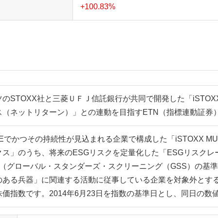
+100.83%
のSTOXX社と三菱ＵＦＪ信託銀行が共同で開発した「iSTOXX 
ス（ネットリターン）」との連動を目指すETN（指標連動証券
Eでかつその持続性が見込まれる企業で構成した「iSTOXX MU
クス」のうち、将来のESGリスクを定量化した「ESGリスクレ
柄（グローバル・スタンダーズ・スクリーニング（GSS）の基
のある兵器」に関連する活動に従事している企業を対象外とす
株価指数です。2014年6月23日を指数の基準日とし、同日の数