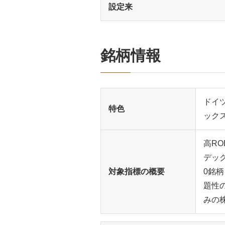
設定来
銘柄情報
ドイツ
特色
ック
高RO
デッ
対象指標の概要
0銘
題性
みの