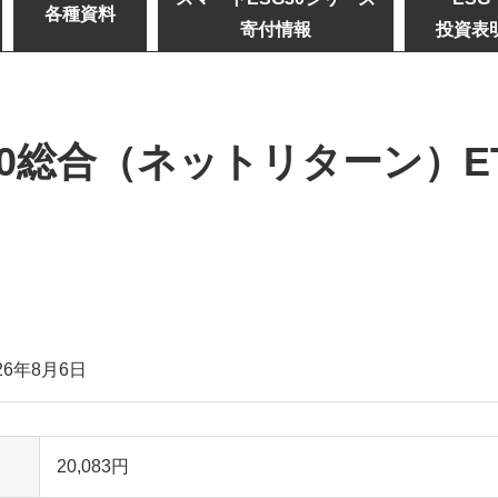
各種資料
寄付情報
投資表
30総合（ネットリターン）E
26年8月6日
20,083
円