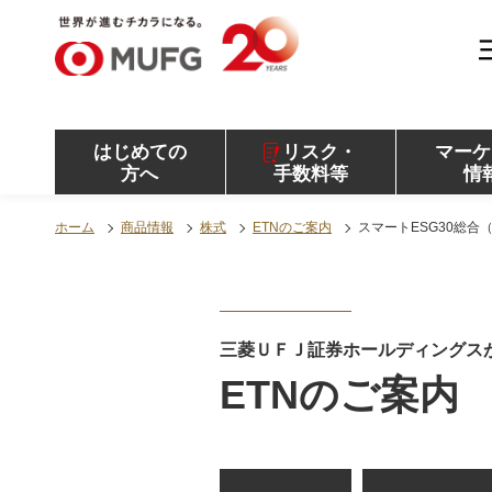
MUFG 世界が進むチカラになる。 三菱ＵＦＪモル
ガン・スタンレー証券
はじめての
リスク・
マーケ
方へ
手数料等
情
ホーム
商品情報
株式
ETNのご案内
スマートESG30総合
三菱ＵＦＪ証券ホールディングス
ETNのご案内