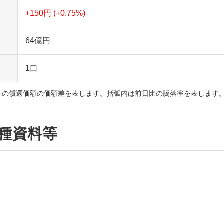
+150円
(+0.75%)
64
億円
1
口
りの償還価額の価額差を表します。括弧内は前日比の騰落率を表します
種資料等