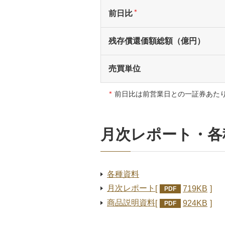
＊
前日比
残存償還価額総額（億円）
売買単位
＊
前日比は前営業日との一証券あた
月次レポート・各
各種資料
月次レポート
719KB
PDF
商品説明資料
924KB
PDF