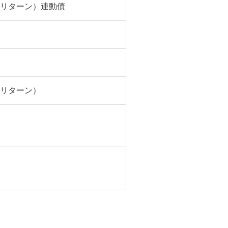
ットリターン）連動債
ットリターン）