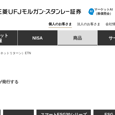
マーケットAI
三菱ＵＦＪモルガン・スタンレー証券
（株価照会）
個人のお客さま
法人のお客さま
会社
ット
NISA
商品
サ
報
（ネットリターン）ETN
が発行する
スマートESG30シリーズ
ESG