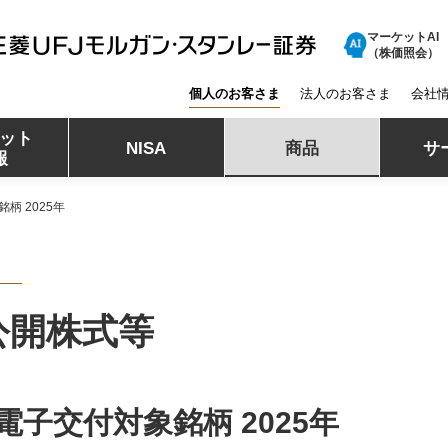
マーケットAI
三菱ＵＦＪモルガン・スタンレー証券
（株価照会）
個人のお客さま
法人のお客さま
会社
ット
NISA
商品
サ
報
柄 2025年
公開株式等
電子交付対象銘柄 2025年