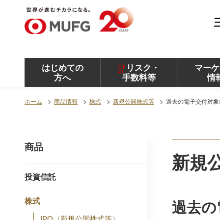
MUFG 世界が進むチカラになる。 三菱ＵＦＪモル
ガン・スタンレー証券
はじめての
リスク・
マーケ
方へ
手数料等
情
ホーム
商品情報
株式
新規公開株式等
過去の電子交付対象銘
商品
新規
投資信託
株式
過去の
IPO（新規公開株式等）