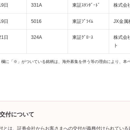
19日
331A
東証ｽﾀﾝﾀﾞｰﾄﾞ
株式会
19日
5016
東証ﾌﾟﾗｲﾑ
JX金
21日
324A
東証ｸﾞﾛｰｽ
株式会
ト
」欄に「※」がついている銘柄は、海外募集を伴う等の理由により、本
交付について
付とは、証券会社からお客さまへの交付が義務付けられている