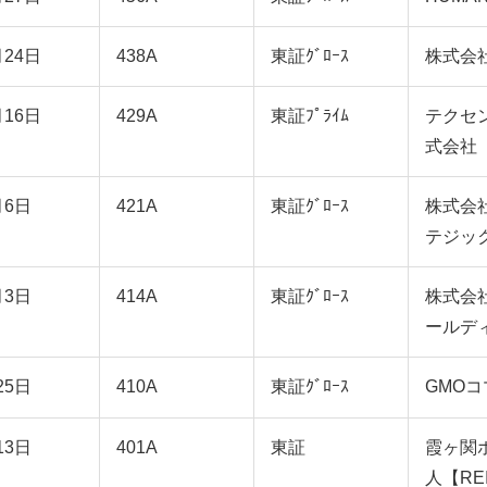
月24日
438A
東証ｸﾞﾛｰｽ
株式会
月16日
429A
東証ﾌﾟﾗｲﾑ
テクセ
式会社
月6日
421A
東証ｸﾞﾛｰｽ
株式会
テジッ
月3日
414A
東証ｸﾞﾛｰｽ
株式会
ールデ
25日
410A
東証ｸﾞﾛｰｽ
GMO
13日
401A
東証
霞ヶ関
人【RE