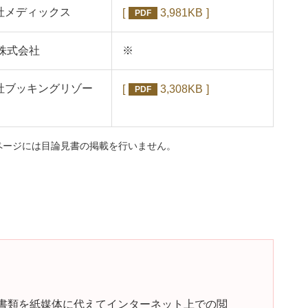
社メディックス
3,981KB
PDF
属株式会社
※
社ブッキングリゾー
3,308KB
PDF
ページには目論見書の掲載を行いません。
書類を紙媒体に代えてインターネット上での閲