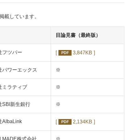
掲載しています。
目論見書（最終版）
社フツパー
3,847KB
PDF
社パワーエックス
※
社ミラティブ
※
SBI新生銀行
※
lbaLink
2,134KB
PDF
N MADE株式会社
※