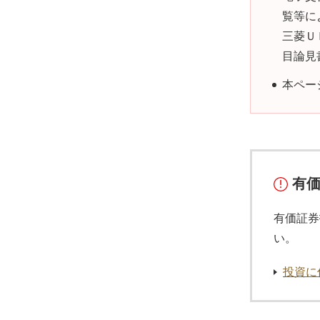
覧等に
三菱Ｕ
目論見
本ペー
有
有価証券
い。
投資に