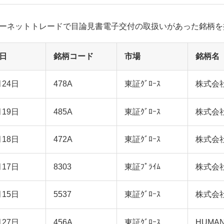
ーネットトレードで目論見書電子交付の取扱いがあった銘柄を
日
銘柄コード
市場
銘柄名
月24日
478A
東証ｸﾞﾛｰｽ
株式会
月19日
485A
東証ｸﾞﾛｰｽ
株式会
月18日
472A
東証ｸﾞﾛｰｽ
株式会
月17日
8303
東証ﾌﾟﾗｲﾑ
株式会社
月15日
5537
東証ｸﾞﾛｰｽ
株式会社A
月27日
456A
東証ｸﾞﾛｰｽ
HUMA