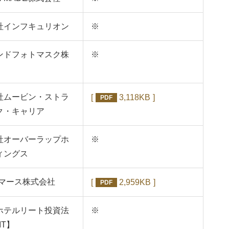
社インフキュリオン
※
ンドフォトマスク株
※
社ムービン・ストラ
3,118KB
PDF
ク・キャリア
社オーバーラップホ
※
ィングス
コマース株式会社
2,959KB
PDF
ホテルリート投資法
※
IT】