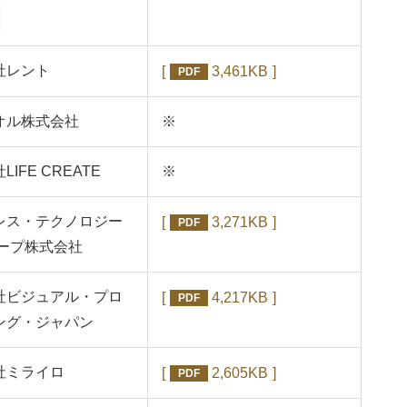
社レント
3,461KB
PDF
オル株式会社
※
IFE CREATE
※
レス・テクノロジー
3,271KB
PDF
ループ株式会社
社ビジュアル・プロ
4,217KB
PDF
ング・ジャパン
社ミライロ
2,605KB
PDF