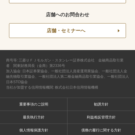
店舗へのお問合わせ
店舗・セミナーへ
商号等: 三菱ＵＦＪモルガン・スタンレー証券株式会社 金融商品取引業
者 関東財務局長（金商）第2336号
加入協会: 日本証券業協会、一般社団法人資産運用業協会、一般社団法人金
融先物取引業協会、一般社団法人第二種金融商品取引業協会、一般社団法人
日本STO協会
当社が加盟する信用情報機関: 株式会社日本信用情報機構
重要事項のご説明
勧誘方針
最良執行方針
利益相反管理方針
個人情報保護方針
債務の履行に関する方針