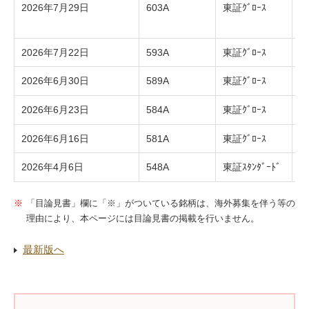
2026年7月29日
603A
東証ｸﾞﾛｰｽ
株
ー
2026年7月22日
593A
東証ｸﾞﾛｰｽ
株
2026年6月30日
589A
東証ｸﾞﾛｰｽ
ネ
2026年6月23日
584A
東証ｸﾞﾛｰｽ
L
2026年6月16日
581A
東証ｸﾞﾛｰｽ
G
2026年4月6日
548A
東証ｽﾀﾝﾀﾞｰﾄﾞ
株
「目論見書」欄に「※」がついている銘柄は、海外募集を伴う等の
理由により、本ページには目論見書の掲載を行いません。
最新版へ