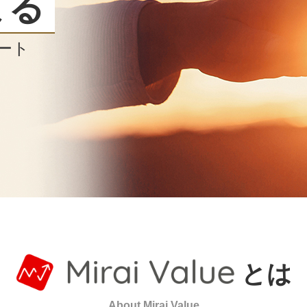
まる
ート
とは
About Mirai Value