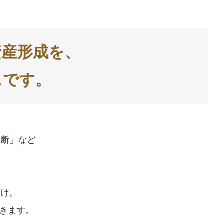
資産形成を、
スです。
判断」など
だけ。
できます。