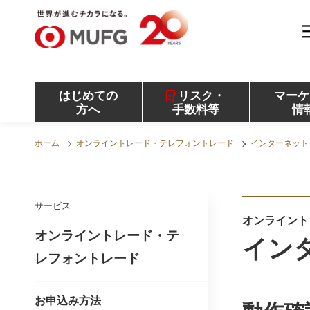
MUFG 世界が進むチカラになる。 三菱ＵＦＪモル
ガン・スタンレー証券
はじめての
リスク・
マーケ
方へ
手数料等
情
ホーム
オンライントレード・テレフォントレード
インターネット
サービス
オンライント
オンライントレード・テ
イン
レフォントレード
お申込み方法