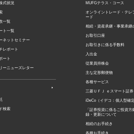
株式状況
MUFGテラス・コース
索
オンライントレード・テレ
ード
数一覧
相続・資産承継・事業承継
ート一覧
お取引口座
ーネットセミナー
お取引きに係る手数料
チレポート
入出金
ポート
従業員持株会
リーニューズレター
主な定形郵便物
各種サービス
三菱ＵＦＪ ｅスマート証券
託
iDeCo（イデコ：個人型確
ド検索
「証券投資に係るご投資方
録・更新について
相続のお手続き
各種お手続き