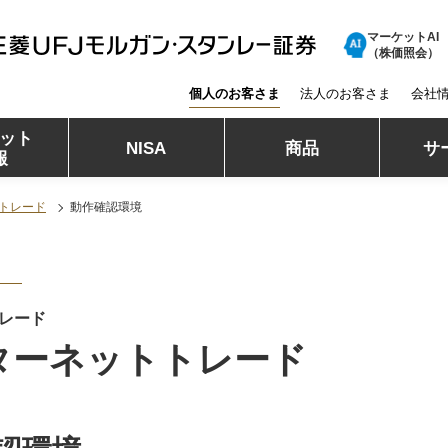
マーケットAI
三菱ＵＦＪモルガン・スタンレー証券
（株価照会）
個人のお客さま
法人のお客さま
会社
ット
NISA
商品
サ
報
トレード
動作確認環境
レード
ターネットトレード