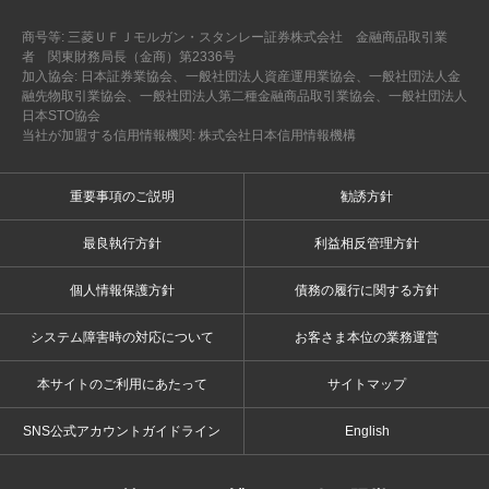
商号等: 三菱ＵＦＪモルガン・スタンレー証券株式会社 金融商品取引業
者 関東財務局長（金商）第2336号
加入協会: 日本証券業協会、一般社団法人資産運用業協会、一般社団法人金
融先物取引業協会、一般社団法人第二種金融商品取引業協会、一般社団法人
日本STO協会
当社が加盟する信用情報機関: 株式会社日本信用情報機構
重要事項のご説明
勧誘方針
最良執行方針
利益相反管理方針
個人情報保護方針
債務の履行に関する方針
システム障害時の対応について
お客さま本位の業務運営
本サイトのご利用にあたって
サイトマップ
SNS公式アカウントガイドライン
English