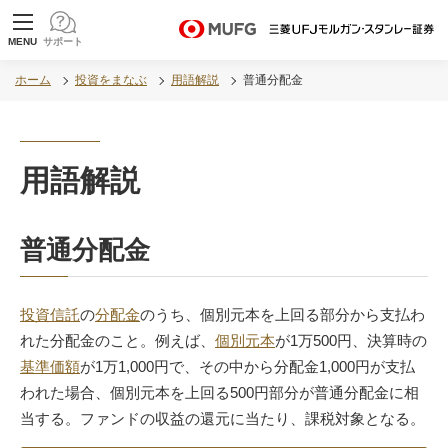
MUFG 世界が進むチカラになる。 三菱ＵＦＪモル
MENU
サポート
ガン・スタンレー証券
ホーム
投資をまなぶ
用語解説
普通分配金
用語解説
普通分配金
投資信託
の
分配金
のうち、個別元本を上回る部分から支払わ
れた分配金のこと。例えば、
個別元本
が1万500円、決算時の
基準価額
が1万1,000円で、その中から分配金1,000円が支払
われた場合、個別元本を上回る500円部分が普通分配金に相
当する。ファンドの収益の還元に当たり、課税対象となる。