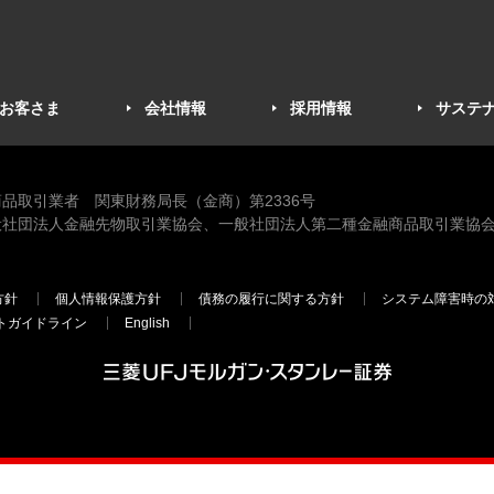
お客さま
会社情報
採用情報
サステ
品取引業者 関東財務局長（金商）第2336号
般社団法人金融先物取引業協会、一般社団法人第二種金融商品取引業協会
方針
個人情報保護方針
債務の履行に関する方針
システム障害時の
トガイドライン
English
三菱ＵＦＪモルガン・スタンレー証
券