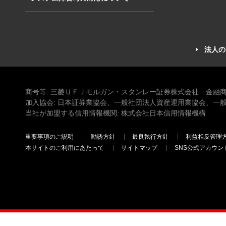
法人の
商号等: 三菱ＵＦＪモルガン・スタンレー証券株式会社 金融商
加入協会: 日本証券業協会、一般社団法人資産運用業協会、一
当社が加盟する信用情報機関: 株式会社日本信用情報機構
重要事項のご説明
勧誘方針
最良執行方針
利益相反管理
本サイトのご利用にあたって
サイトマップ
SNS公式アカウン