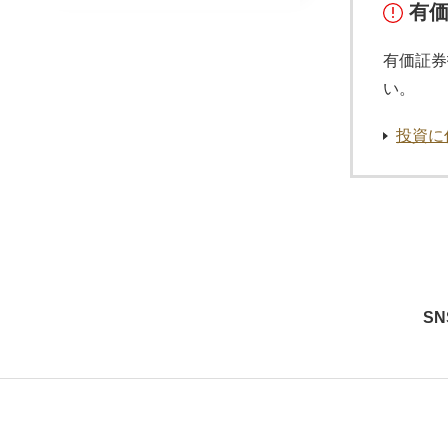
有
有価証券
い。
投資に
S