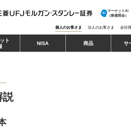
マーケットAI
三菱ＵＦＪモルガン・スタンレー証券
（株価照会）
個人のお客さま
法人のお客さま
会社
ット
NISA
商品
サ
報
解説
本