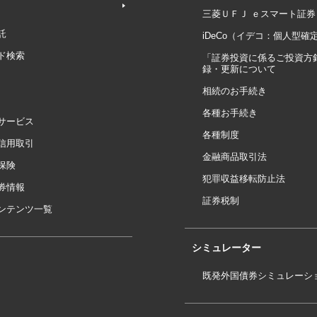
三菱ＵＦＪ ｅスマート証券
託
iDeCo（イデコ：個人型確
ド検索
「証券投資に係るご投資方
録・更新について
相続のお手続き
各種お手続き
サービス
各種制度
信用取引
金融商品取引法
保険
犯罪収益移転防止法
券情報
証券税制
ンテンツ一覧
シミュレーター
既発外国債券シミュレーシ