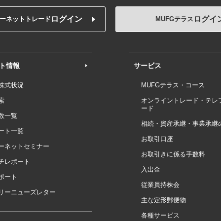
ログイン
ログイ
ーネットトレード
MUFGテラス
ト情報
サービス
株式状況
MUFGテラス・コース
索
オンライントレード・テレ
ード
数一覧
相続・資産承継・事業承継
ート一覧
お取引口座
ーネットセミナー
お取引きに係る手数料
チレポート
入出金
ポート
従業員持株会
リーニューズレター
主な定形郵便物
各種サービス