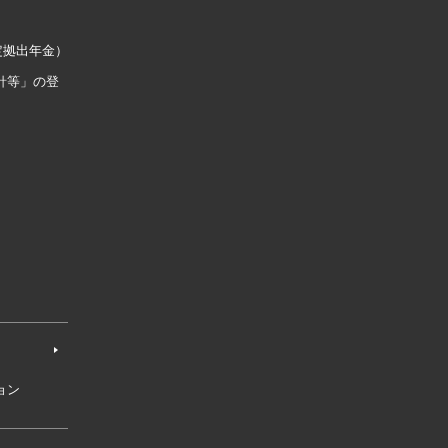
定拠出年金）
針等」の登
ョン