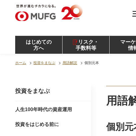
MUFG 世界が進むチカラになる。 三菱ＵＦＪモル
ガン・スタンレー証券
はじめての
リスク・
マーケ
方へ
手数料等
情
ホーム
投資をまなぶ
用語解説
個別元本
投資をまなぶ
用語
人生100年時代の資産運用
投資をはじめる前に
個別元