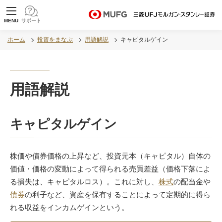
MUFG 世界が進むチカラになる。 三菱ＵＦＪモル
MENU
サポート
ガン・スタンレー証券
ホーム
投資をまなぶ
用語解説
キャピタルゲイン
用語解説
キャピタルゲイン
株価や債券価格の上昇など、投資元本（キャピタル）自体の
価値・価格の変動によって得られる売買差益（価格下落によ
る損失は、キャピタルロス）。これに対し、
株式
の配当金や
債券
の利子など、資産を保有することによって定期的に得ら
れる収益をインカムゲインという。